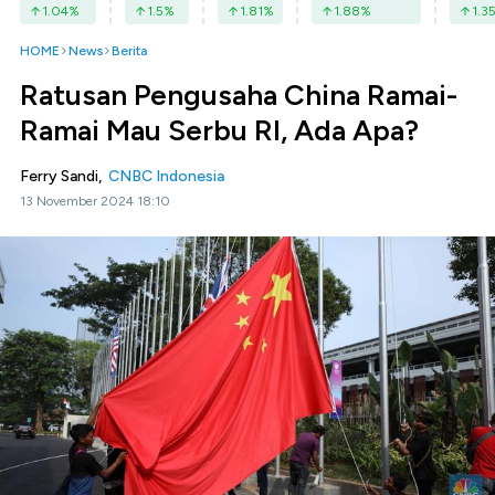
1.04
%
1.5
%
1.81
%
1.88
%
1.3
HOME
News
Berita
Ratusan Pengusaha China Ramai-
Ramai Mau Serbu RI, Ada Apa?
Ferry Sandi,
CNBC Indonesia
13 November 2024 18:10