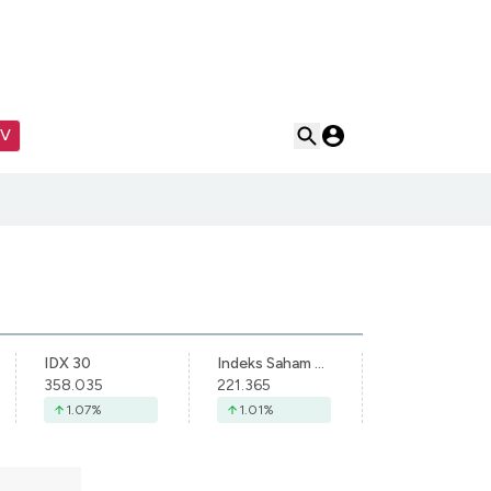
TV
IDX 30
Indeks Saham Syariah Indonesia
358.035
221.365
1.07
%
1.01
%