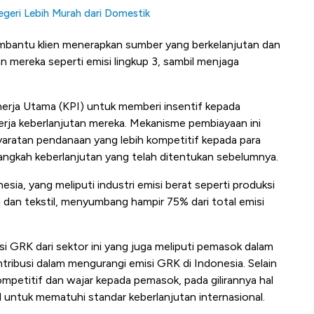
egeri Lebih Murah dari Domestik
mbantu klien menerapkan sumber yang berkelanjutan dan
n mereka seperti emisi lingkup 3, sambil menjaga
nerja Utama (KPI) untuk memberi insentif kepada
rja keberlanjutan mereka. Mekanisme pembiayaan ini
aratan pendanaan yang lebih kompetitif kepada para
ngkah keberlanjutan yang telah ditentukan sebelumnya.
esia, yang meliputi industri emisi berat seperti produksi
dan tekstil, menyumbang hampir 75% dari total emisi
 GRK dari sektor ini yang juga meliputi pemasok dalam
tribusi dalam mengurangi emisi GRK di Indonesia. Selain
petitif dan wajar kepada pemasok, pada gilirannya hal
ial untuk mematuhi standar keberlanjutan internasional.