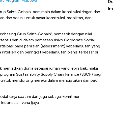
Bantu Program Prabowo
a Kabar
Harga Emas Jatuh Usai Terbang 3 Hari,
Do
Apa yang Sebenarnya Terjadi?
Im
Grup Saint-Gobain, pemimpin dalam konstruksi ringan dan
an dan solusi untuk pasar konstruksi, mobilitas, dan
Purchasing Grup Saint-Gobain', pemasok dengan nilai
tentu dan di dalam pemetaan risiko Corporate Social
rtisipasi pada penilaian (assessment) keberlanjutan yang
intelijen dan peringkat keberlanjutan bisnis terbesar di
menjadikan dunia sebagai rumah yang lebih baik, maka
rogram Sustainability Supply Chain Finance (SSCF) bagi
ang untuk mendorong mereka dalam menciptakan dampak
al kerja saat ini dan juga sebagai komitmen
Indonesia, Ivana ljaya.