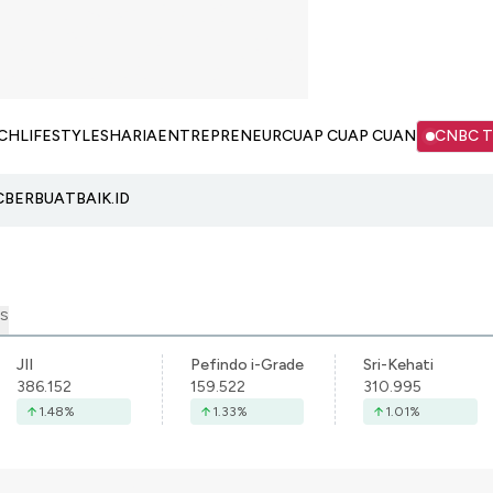
CH
LIFESTYLE
SHARIA
ENTREPRENEUR
CUAP CUAP CUAN
CNBC 
C
BERBUATBAIK.ID
S
JII
Pefindo i-Grade
Sri-Kehati
386.152
159.522
310.995
1.48
%
1.33
%
1.01
%