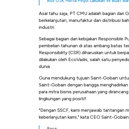
Bos OJK Minta Pinjol Lakukan Ini Buat 
Harga Batu Bara Bangkit, Ad
Baik Buat Pengusaha RI
Asal tahu saja, PT CMU adalah bagian dari 
berkelanjutan, manufaktur dan distribusi bah
industri.
Sebagai bagian dari kebijakan Responsible 
pembelian tahunan di atas ambang batas ter
Responsibility (CSR) diharuskan untuk berpa
dilakukan oleh EcoVadis, salah satu penyedia 
dunia.
Guna mendukung tujuan Saint-Gobain untuk 
Saint-Gobain dengan bangga menghadirkan p
para mitra bisnis perusahaan yang diranc
lingkungan yang positif.
"Dengan SSCF, kami menjawab tantangan mod
keberlanjutan kami," kata CEO Saint-Gobain 
Baca: