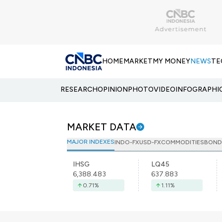
HOME
MARKET
MY MONEY
NEWS
TE
RESEARCH
OPINION
PHOTO
VIDEO
INFOGRAPHI
MARKET DATA
MAJOR INDEXES
INDO-FX
USD-FX
COMMODITIES
BOND
IHSG
LQ45
6,388.483
637.883
0.71
%
1.11
%