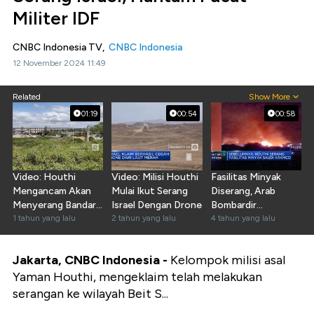
Militer IDF
CNBC Indonesia TV,
CNBC Indonesia
12 November 2024 11:49
Related
Show More
01:19
00:54
00:58
Video: Houthi
Video: Milisi Houthi
Fasilitas Minyak
Mengancam Akan
Mulai Ikut Serang
Diserang, Arab
Menyerang Bandara
Israel Dengan Drone
Bombardir
Utama di Israel
1 tahun yang lalu
2 tahun yang lalu
Kelompok Houthi
4 tahun yang lalu
Jakarta, CNBC Indonesia -
Kelompok milisi asal
Yaman Houthi, mengeklaim telah melakukan
serangan ke wilayah Beit S...