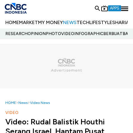
APPS
HOME
MARKET
MY MONEY
NEWS
TECH
LIFESTYLE
SHARIA
E
RESEARCH
OPINION
PHOTO
VIDEO
INFOGRAPHIC
BERBUATBAIK.
HOME
News
Video News
VIDEO
Video: Rudal Balistik Houthi
Serang Israel, Hantam Pusat