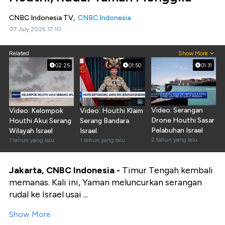
CNBC Indonesia TV,
CNBC Indonesia
07 July 2025 17:10
Related
Show More
02:25
01:50
01:31
Video: Serangan
Video: Kelompok
Video: Houthi Klaim
Drone Houthi Sasar
Houthi Akui Serang
Serang Bandara
Pelabuhan Israel
Wilayah Israel
Israel
2 tahun yang lalu
1 tahun yang lalu
1 tahun yang lalu
Jakarta, CNBC Indonesia -
Timur Tengah kembali
memanas. Kali ini, Yaman meluncurkan serangan
rudal ke Israel usai ...
Show More