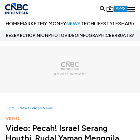
APPS
HOME
MARKET
MY MONEY
NEWS
TECH
LIFESTYLE
SHARIA
E
RESEARCH
OPINION
PHOTO
VIDEO
INFOGRAPHIC
BERBUATBAIK.
HOME
News
Video News
VIDEO
Video: Pecah! Israel Serang
Houthi, Rudal Yaman Menggila