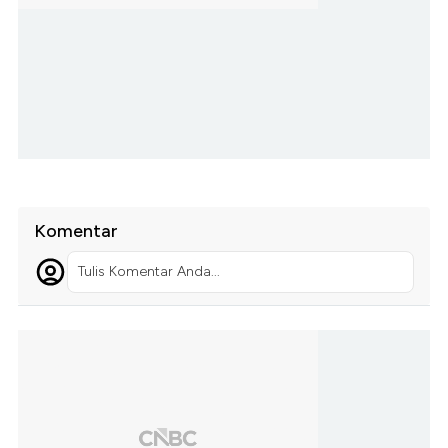
Komentar
Tulis Komentar Anda...