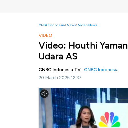
CNBC Indonesia
News
Video News
VIDEO
Video: Houthi Yaman
Udara AS
CNBC Indonesia TV,
CNBC Indonesia
20 March 2025 12:37
Jakarta, CNBC Indonesia -
Trump makin me
serangan udara terhadap kelompok Houthi di
Simak informasi selengkapnya dalam progra
ini.