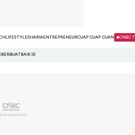
CH
LIFESTYLE
SHARIA
ENTREPRENEUR
CUAP CUAP CUAN
CNBC 
C
BERBUATBAIK.ID