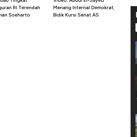
ebab Tingkat
Video: Abdul El-Sayed
uran RI Terendah
Menang Internal Demokrat,
man Soeharto
Bidik Kursi Senat AS