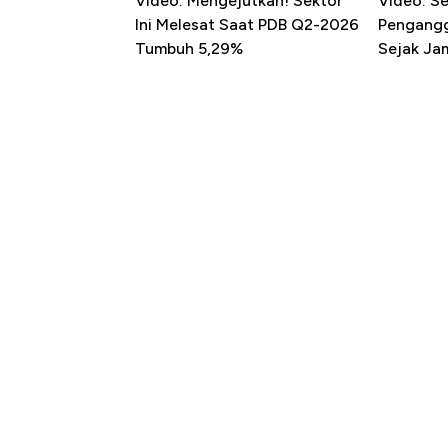
Video: Mengejutkan! Sektor
Video: S
Ini Melesat Saat PDB Q2-2026
Pengangg
Tumbuh 5,29%
Sejak Ja