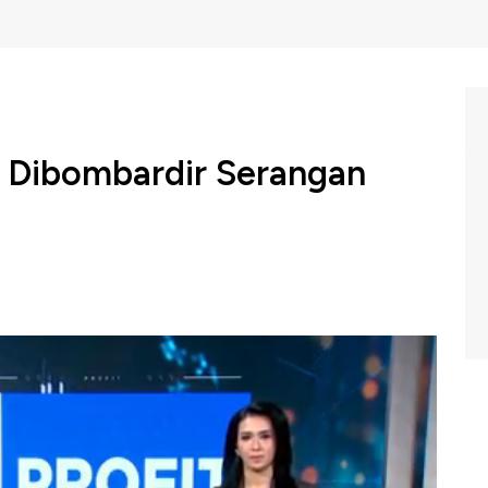
 Dibombardir Serangan
nggila, Amerika Serikat dilaporkan telah melancarkan
 sejumlah wilayah di Sanaa Ibu Kota Yaman.
m Profit CNBC Indonesia (Kamis, 20/03/2025) berikut