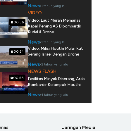
News
1 tahun yang lalu
VIDEO
Video: Laut Merah Memanas,
00:56
Kapal Perang AS Dibombardir
Rudal & Drone
News
1 tahun yang lalu
Video: Milisi Houthi Mulai Ikut
00:54
Serang Israel Dengan Drone
News
2 tahun yang lalu
NEWS FLASH
00:58
Fasilitas Minyak Diserang, Arab
Bombardir Kelompok Houthi
News
4 tahun yang lalu
rmasi
Jaringan Media