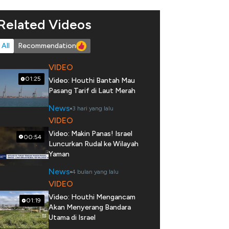
Related Videos
All
Recommendation
VIDEO
01:25
Video: Houthi Bantah Mau
Pasang Tarif di Laut Merah
News
3 hari yang lalu
VIDEO
Video: Makin Panas! Israel
00:54
Luncurkan Rudal ke Wilayah
Yaman
News
4 bulan yang lalu
VIDEO
Video: Houthi Mengancam
01:19
Akan Menyerang Bandara
Utama di Israel