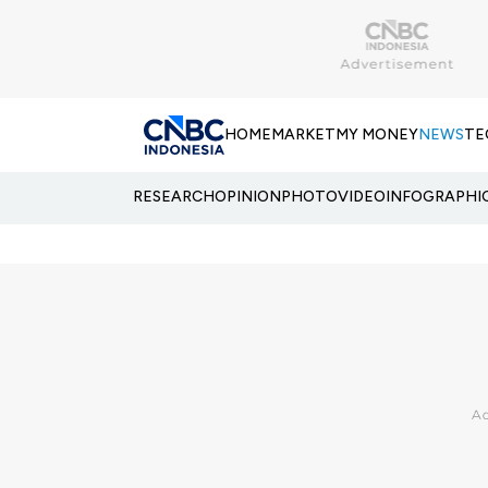
HOME
MARKET
MY MONEY
NEWS
TE
RESEARCH
OPINION
PHOTO
VIDEO
INFOGRAPHI