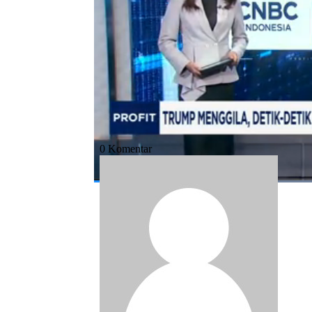
Bagikan:
#houthi
#yaman
#as