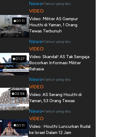
News
1 tahun yang lalu
VIDEO
Video: Militer AS Gempur
01:11
Houthi di Yaman, 1 Orang
Tewas Terbunuh
News
1 tahun yang lalu
VIDEO
Video: Skandal! AS Tak Sengaja
01:27
Bocorkan Informasi Militer
Rahasia
News
1 tahun yang lalu
VIDEO
02:56
Video: AS Serang Houthi di
Yaman, 53 Orang Tewas
News
1 tahun yang lalu
VIDEO
01:11
Video : Houthi Luncurkan Rudal
ke Israel Dalam 12 Jam