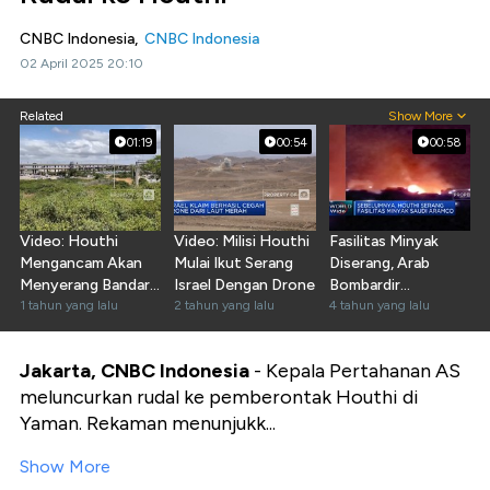
CNBC Indonesia,
CNBC Indonesia
02 April 2025 20:10
Related
Show More
01:19
00:54
00:58
Video: Houthi
Video: Milisi Houthi
Fasilitas Minyak
Mengancam Akan
Mulai Ikut Serang
Diserang, Arab
Menyerang Bandara
Israel Dengan Drone
Bombardir
Utama di Israel
1 tahun yang lalu
2 tahun yang lalu
Kelompok Houthi
4 tahun yang lalu
Jakarta, CNBC Indonesia
- Kepala Pertahanan AS
meluncurkan rudal ke pemberontak Houthi di
Yaman. Rekaman menunjukk...
Show More