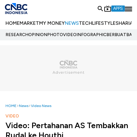
APPS
HOME
MARKET
MY MONEY
NEWS
TECH
LIFESTYLE
SHARIA
E
RESEARCH
OPINION
PHOTO
VIDEO
INFOGRAPHIC
BERBUATBAIK.
HOME
News
Video News
VIDEO
Video: Pertahanan AS Tembakkan
Rudal ke Houthi