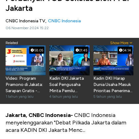
Jakarta
CNBC Indonesia TV,
CNBC Indonesia
06 November 2024 15:22
Related
Show More
58:05
01:45
04:14
Video: Program
Kadin DKI Jakarta
Kadin DKI Harap
Pramono di Jakata:
Soal Pengusaha
Dunia Usaha Masuk
Sarapan Gratis -
Minta Pemilu
Prioritas Penerima
Bangun RSUD
1 tahun yang lalu
Diundur ke 2027
4 tahun yang lalu
Vaksin
5 tahun yang lalu
Cakung
Jakarta, CNBC Indonesia-
CNBC Indonesia
menyelenggarakan "Debat Pilkada Jakarta dalam
acara KADIN DKI Jakarta Menc...