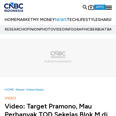
APPS
HOME
MARKET
MY MONEY
NEWS
TECH
LIFESTYLE
SHARIA
E
RESEARCH
OPINION
PHOTO
VIDEO
INFOGRAPHIC
BERBUATBAIK.
HOME
News
Video News
VIDEO
Video: Target Pramono, Mau
Perbanyak TOD Sekelas Blok M di