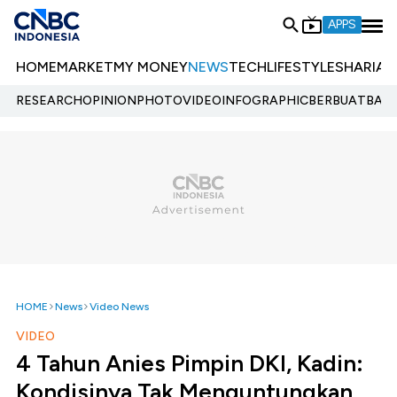
APPS
HOME
MARKET
MY MONEY
NEWS
TECH
LIFESTYLE
SHARIA
E
RESEARCH
OPINION
PHOTO
VIDEO
INFOGRAPHIC
BERBUATBAIK.
HOME
News
Video News
VIDEO
4 Tahun Anies Pimpin DKI, Kadin:
Kondisinya Tak Menguntungkan