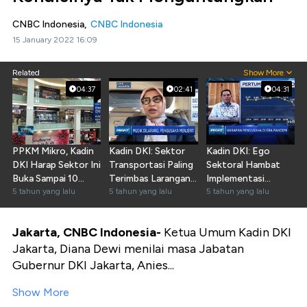
CNBC Indonesia,
CNBC Indonesia
15 January 2022 16:09
Related
Show More
04:37
02:41
04:31
PPKM Mikro, Kadin
Kadin DKI: Sektor
Kadin DKI: Ego
DKI Harap Sektor Ini
Transportasi Paling
Sektoral Hambat
Buka Sampai 10
Terimbas Larangan
Implementasi
Malam
5 tahun yang lalu
Mudik
5 tahun yang lalu
Stimulus Pandemi
5 tahun yang lalu
Jakarta, CNBC Indonesia-
Ketua Umum Kadin DKI
Jakarta, Diana Dewi menilai masa Jabatan
Gubernur DKI Jakarta, Anies...
Show More