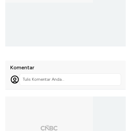
Komentar
Tulis Komentar Anda...