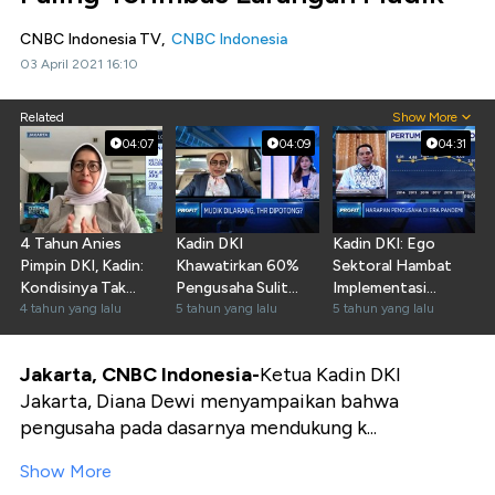
CNBC Indonesia TV,
CNBC Indonesia
03 April 2021 16:10
Related
Show More
04:07
04:09
04:31
4 Tahun Anies
Kadin DKI
Kadin DKI: Ego
Pimpin DKI, Kadin:
Khawatirkan 60%
Sektoral Hambat
Kondisinya Tak
Pengusaha Sulit
Implementasi
Menguntungkan
4 tahun yang lalu
Bayar THR
5 tahun yang lalu
Stimulus Pandemi
5 tahun yang lalu
Jakarta, CNBC Indonesia-
Ketua Kadin DKI
Jakarta, Diana Dewi menyampaikan bahwa
pengusaha pada dasarnya mendukung k...
Show More