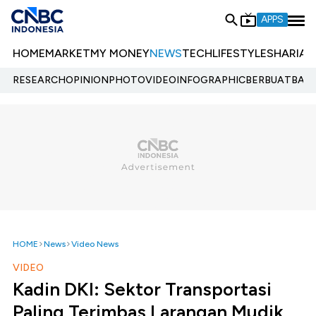
APPS
HOME
MARKET
MY MONEY
NEWS
TECH
LIFESTYLE
SHARIA
E
RESEARCH
OPINION
PHOTO
VIDEO
INFOGRAPHIC
BERBUATBAIK.
HOME
News
Video News
VIDEO
Kadin DKI: Sektor Transportasi
Paling Terimbas Larangan Mudik