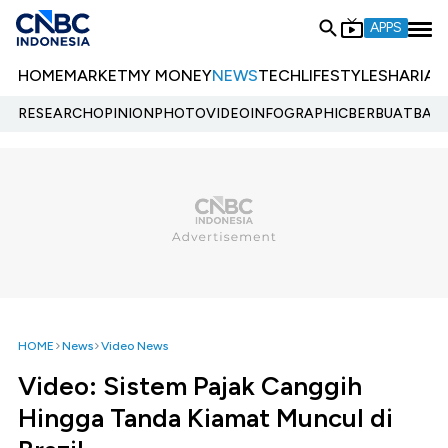
APPS
HOME
MARKET
MY MONEY
NEWS
TECH
LIFESTYLE
SHARIA
E
RESEARCH
OPINION
PHOTO
VIDEO
INFOGRAPHIC
BERBUATBAIK.
HOME
News
Video News
Video: Sistem Pajak Canggih
Hingga Tanda Kiamat Muncul di