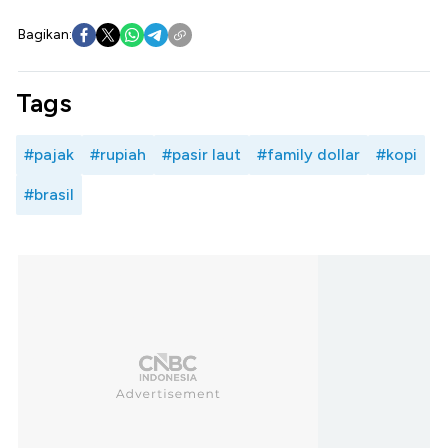
Bagikan:
Tags
#pajak
#rupiah
#pasir laut
#family dollar
#kopi
#brasil