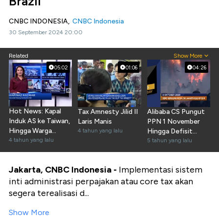
Brazil
CNBC INDONESIA,
CNBC Indonesia
30 September 2024 20:00
Related
Show More
05:02
01:06
04:26
Hot News: Kapal
Tax Amnesty Jilid II
Alibaba CS Pungut
Induk AS ke Taiwan,
Laris Manis
PPN 1 November
Hingga Warga
4 tahun yang lalu
Hingga Defisit
Bebas Pajak
4 tahun yang lalu
Anggaran AS
5 tahun yang lalu
Jakarta, CNBC Indonesia -
Implementasi sistem
inti administrasi perpajakan atau core tax akan
segera terealisasi d...
Show More