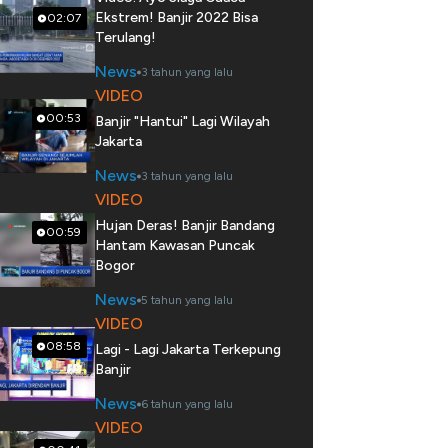
Ekstrem! Banjir 2022 Bisa
02:07
Terulang!
News
3 tahun yang lalu
VIDEO
00:53
Banjir "Hantui" Lagi Wilayah
Jakarta
News
3 tahun yang lalu
VIDEO
Hujan Deras! Banjir Bandang
00:59
Hantam Kawasan Puncak
Bogor
News
5 tahun yang lalu
VIDEO
08:58
Lagi - Lagi Jakarta Terkepung
Banjir
News
6 tahun yang lalu
VIDEO