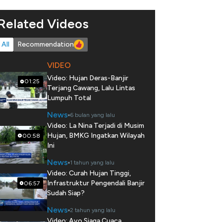
Related Videos
All
Recommendation
VIDEO
Video: Hujan Deras-Banjir
01:25
Terjang Cawang, Lalu Lintas
Lumpuh Total
News
6 bulan yang lalu
Video: La Nina Terjadi di Musim
Hujan, BMKG Ingatkan Wilayah
00:58
Ini
News
1 tahun yang lalu
Video: Curah Hujan Tinggi,
Infrastruktur Pengendali Banjir
06:57
Sudah Siap?
News
2 tahun yang lalu
Video: Ayo Siaga Cuaca