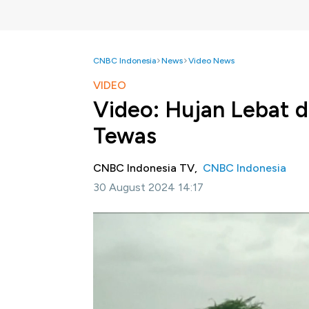
CNBC Indonesia
News
Video News
VIDEO
Video: Hujan Lebat di
Tewas
CNBC Indonesia TV,
CNBC Indonesia
30 August 2024 14:17
Jakarta, CNBC Indonesia -
Hujan lebat hin
meninggal dunia. 28 orang diantaranya dari 
Simak informasi selengkapnya dalam progra
ini.