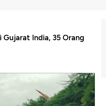
 Gujarat India, 35 Orang
gga banjir melanda India hingga sebabkan 35 orang
negara bagian Gujarat.
m Profit CNBC Indonesia (Jumat, 30/08/2024) berikut