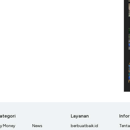
ategori
Layanan
Info
y Money
News
berbuatbaik.id
Tent