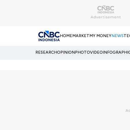
HOME
MARKET
MY MONEY
NEWS
TE
RESEARCH
OPINION
PHOTO
VIDEO
INFOGRAPHI