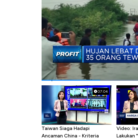
Bagikan:
#hujan
#banjir
#india
Popular Videos
07:04
Taiwan Siaga Hadapi
Video: I
Ancaman China - Kriteria
Lakukan "