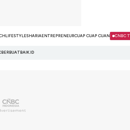
CH
LIFESTYLE
SHARIA
ENTREPRENEUR
CUAP CUAP CUAN
CNBC 
C
BERBUATBAIK.ID