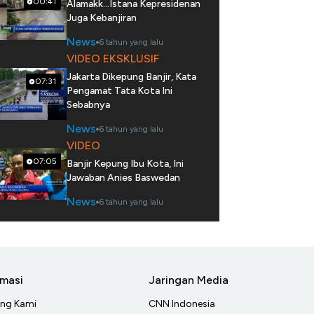
00:41
Alamakk...Istana Kepresidenan
Juga Kebanjiran
News
6 tahun yang lalu
VIDEO EKSKLUSIF
Jakarta Dikepung Banjir, Kata
07:31
Pengamat Tata Kota Ini
Sebabnya
News
6 tahun yang lalu
VIDEO
07:05
Banjir Kepung Ibu Kota, Ini
Jawaban Anies Baswedan
News
6 tahun yang lalu
rmasi
Jaringan Media
ang Kami
CNN Indonesia