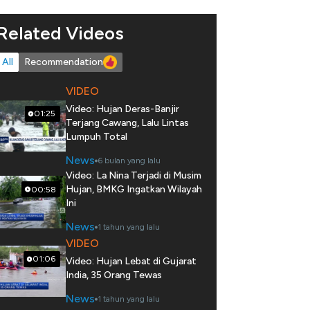
Related Videos
All
Recommendation
VIDEO
Video: Hujan Deras-Banjir
01:25
Terjang Cawang, Lalu Lintas
Lumpuh Total
News
6 bulan yang lalu
Video: La Nina Terjadi di Musim
Hujan, BMKG Ingatkan Wilayah
00:58
Ini
News
1 tahun yang lalu
VIDEO
01:06
Video: Hujan Lebat di Gujarat
India, 35 Orang Tewas
News
1 tahun yang lalu