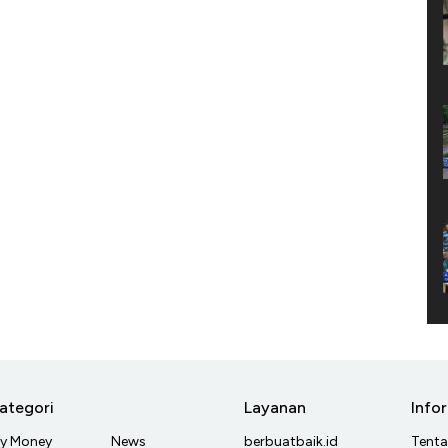
ategori
Layanan
Info
y Money
News
berbuatbaik.id
Tent