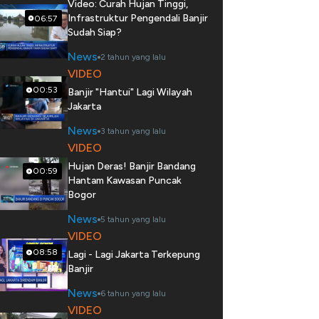
Video: Curah Hujan Tinggi,
Infrastruktur Pengendali Banjir
06:57
Sudah Siap?
News
2 tahun yang lalu
VIDEO
00:53
Banjir "Hantui" Lagi Wilayah
Jakarta
News
3 tahun yang lalu
VIDEO
Hujan Deras! Banjir Bandang
00:59
Hantam Kawasan Puncak
Bogor
News
5 tahun yang lalu
VIDEO
08:58
Lagi - Lagi Jakarta Terkepung
Banjir
News
6 tahun yang lalu
VIDEO