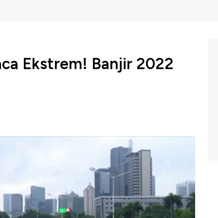
ca Ekstrem! Banjir 2022
akan wilayah Jabodetabek akan mengalami hujan
 2022. Perkiraan ini berbeda dengan perkiraan pusat
emperkirakan badai akan terjadi di hari Rabu 28 Desember
wk Box CNBC Indonesia (Rabu,28/12/2022) berikut ini.