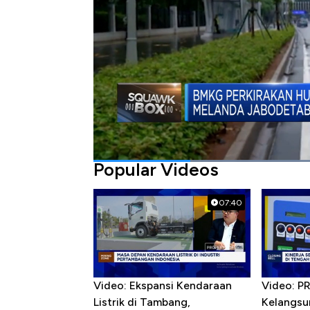
Bagikan:
#banjir
#hujan
#bmkg
#brin
Popular Videos
07:40
Video: Ekspansi Kendaraan
Video: P
Listrik di Tambang,
Kelangsu