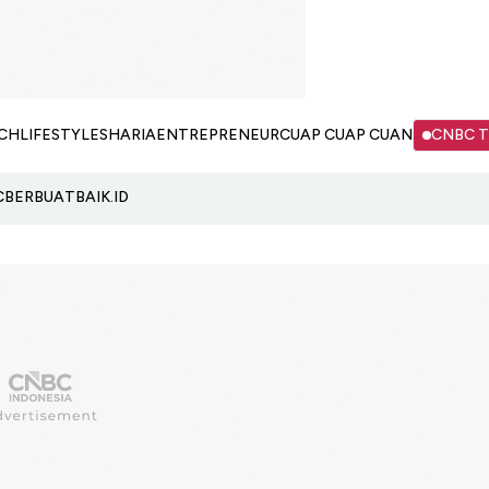
CH
LIFESTYLE
SHARIA
ENTREPRENEUR
CUAP CUAP CUAN
CNBC 
C
BERBUATBAIK.ID