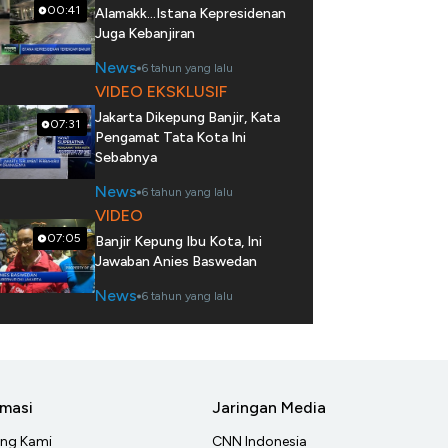
00:41
Alamakk...Istana Kepresidenan
Juga Kebanjiran
News
6 tahun yang lalu
VIDEO EKSKLUSIF
Jakarta Dikepung Banjir, Kata
07:31
Pengamat Tata Kota Ini
Sebabnya
News
6 tahun yang lalu
VIDEO
07:05
Banjir Kepung Ibu Kota, Ini
Jawaban Anies Baswedan
News
6 tahun yang lalu
rmasi
Jaringan Media
ang Kami
CNN Indonesia