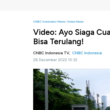
CNBC Indonesia
News
Video News
Video: Ayo Siaga Cua
Bisa Terulang!
CNBC Indonesia TV,
CNBC Indonesia
28 December 2022 10:32
Jakarta, CNBC Indonesia-
BMKG memperkir
ekstrem atau sangat lebat pada 30 Desember
riset iklim dan atmosfer BRIN yang justru m
2022.
Informasi selengkapnya dalam program Squa