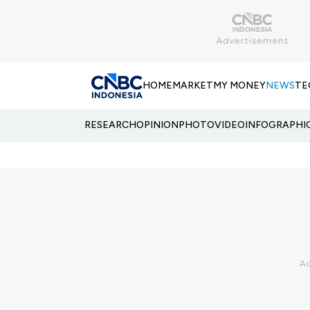
HOME
MARKET
MY MONEY
NEWS
TE
RESEARCH
OPINION
PHOTO
VIDEO
INFOGRAPHI