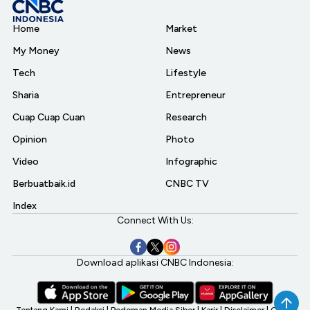
Home
Market
My Money
News
Tech
Lifestyle
Sharia
Entrepreneur
Cuap Cuap Cuan
Research
Opinion
Photo
Video
Infographic
Berbuatbaik.id
CNBC TV
Index
Connect With Us:
Download aplikasi CNBC Indonesia:
Tentang Kami
|
Redaksi
|
Pedoman Media Siber
|
Karir
|
Disclaimer
|
CNBC