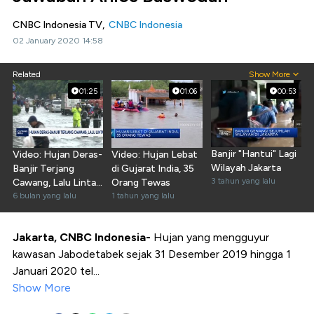
CNBC Indonesia TV,
CNBC Indonesia
02 January 2020 14:58
Related
Show More
01:25
01:06
00:53
Banjir "Hantui" Lagi
Video: Hujan Deras-
Video: Hujan Lebat
Wilayah Jakarta
Banjir Terjang
di Gujarat India, 35
3 tahun yang lalu
Cawang, Lalu Lintas
Orang Tewas
Lumpuh Total
6 bulan yang lalu
1 tahun yang lalu
Jakarta, CNBC Indonesia-
Hujan yang mengguyur
kawasan Jabodetabek sejak 31 Desember 2019 hingga 1
Januari 2020 tel...
Show More