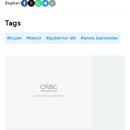
Bagikan:
Tags
#hujan
#banjir
#gubernur dki
#anies baswedan