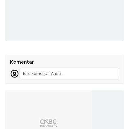
Komentar
Tulis Komentar Anda...