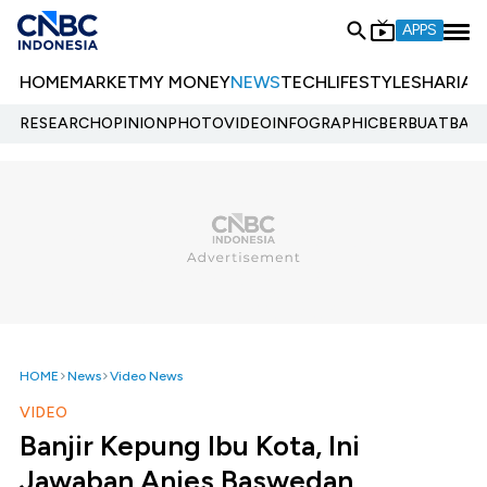
APPS
HOME
MARKET
MY MONEY
NEWS
TECH
LIFESTYLE
SHARIA
E
RESEARCH
OPINION
PHOTO
VIDEO
INFOGRAPHIC
BERBUATBAIK.
HOME
News
Video News
VIDEO
Banjir Kepung Ibu Kota, Ini
Jawaban Anies Baswedan