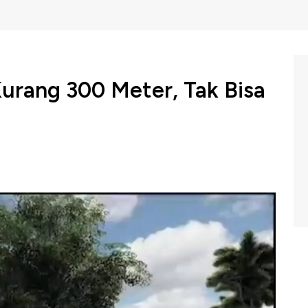
urang 300 Meter, Tak Bisa
di Ibu Kota Nusantara Kalimantan Timur, belum dapat
ringatan hari ulang tahun RI ke-79 di sana. Menteri
asan pacu bandara masih kurang 300 meter.
m Closing Bell CNBC Indonesia, Kamis (01/08/2024).