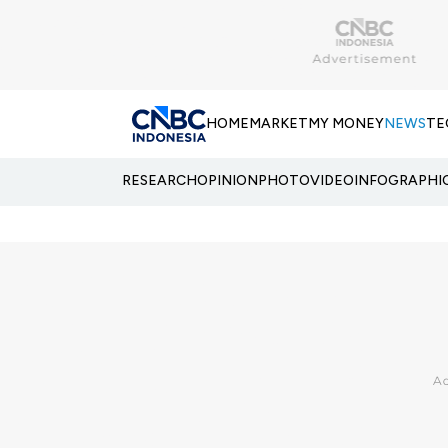
HOME
MARKET
MY MONEY
NEWS
TE
RESEARCH
OPINION
PHOTO
VIDEO
INFOGRAPHI