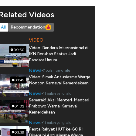
Related Videos
All
Recommendation
VIDEO
Video: Bandara Internasional di
00:50
IKN Berubah Status Jadi
Bandara Umum
News
7 bulan yang lalu
Video: Simak Antusiasme Warga
03:45
Nonton Karnaval Kemerdekaan
News
11 bulan yang lalu
Semarak! Aksi Menteri-Menteri
Prabowo Warnai Karnaval
01:02
Kemerdekaan
News
11 bulan yang lalu
Pesta Rakyat HUT ke-80 RI:
03:39
Dipenuhi Antusiasme Warga