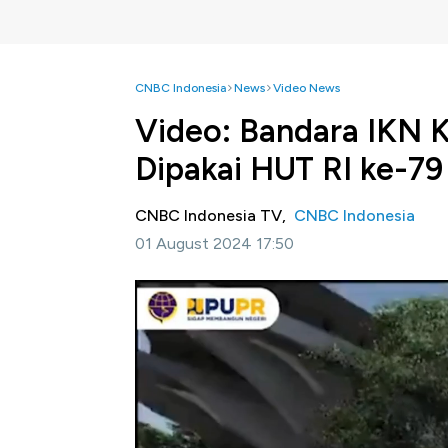
CNBC Indonesia
News
Video News
Video: Bandara IKN K
Dipakai HUT RI ke-79
CNBC Indonesia TV,
CNBC Indonesia
01 August 2024 17:50
Jakarta, CNBC Indonesia
- Bandara VVIP 
dioperasikan untuk menunjang pelaksanaan pe
PUPR Basuki Hadimulyono mengungkap land
Simak informasi selengkapnya dalam progra
Bagikan: