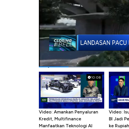
#bandara ikn
#17 agustus
Popular Videos
10:08
Video: Amankan Penyaluran
Video: Is
Kredit, Multifinance
BI Jadi P
Manfaatkan Teknologi AI
ke Rupia