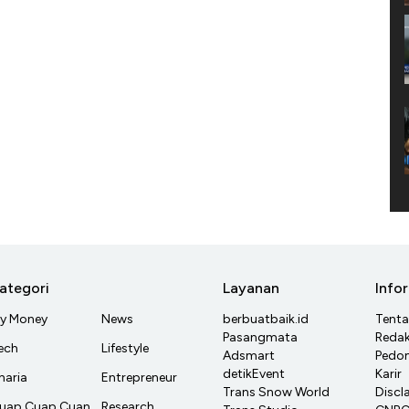
ategori
Layanan
Info
y Money
News
berbuatbaik.id
Tent
Pasangmata
Redak
ech
Lifestyle
Adsmart
Pedom
detikEvent
Karir
haria
Entrepreneur
Trans Snow World
Discl
uap Cuap Cuan
Research