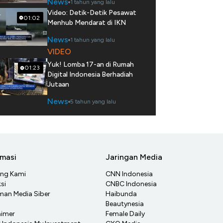
News
1 tahun yang lalu
Video: Detik-Detik Pesawat
01:02
Menhub Mendarat di IKN
News
1 tahun yang lalu
VIDEO
Yuk! Lomba 17-an di Rumah
01:23
Digital Indonesia Berhadiah
Jutaan
News
5 tahun yang lalu
rmasi
Jaringan Media
ang Kami
CNN Indonesia
si
CNBC Indonesia
an Media Siber
Haibunda
Beautynesia
aimer
Female Daily