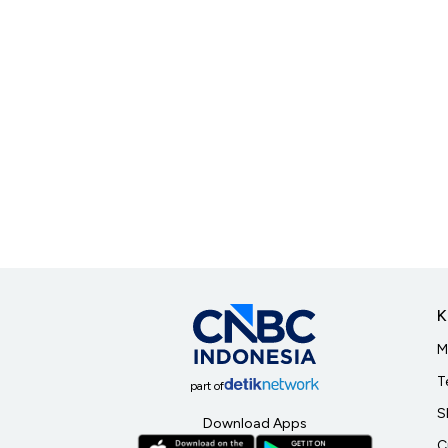
K
M
T
part of
S
Download Apps
C