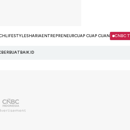
CH
LIFESTYLE
SHARIA
ENTREPRENEUR
CUAP CUAP CUAN
CNBC 
C
BERBUATBAIK.ID