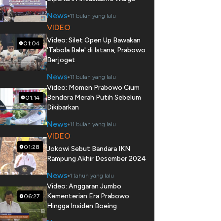
News
11 bulan yang lalu
VIDEO
Video: Silet Open Up Bawakan
01:04
'Tabola Bale' di Istana, Prabowo
Berjoget
News
11 bulan yang lalu
Video: Momen Prabowo Cium
Bendera Merah Putih Sebelum
01:14
Dikibarkan
News
11 bulan yang lalu
VIDEO
01:28
Jokowi Sebut Bandara IKN
Rampung Akhir Desember 2024
News
1 tahun yang lalu
Video: Anggaran Jumbo
Kementerian Era Prabowo
06:27
Hingga Insiden Boeing