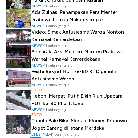
NEWS
11 bulan yang lalu
Ada Zulhas, Penampakan Para Menteri
Prabowo Lomba Makan Kerupuk
NEWS
11 bulan yang lalu
Video: Simak Antusiasme Warga Nonton
Karnaval Kemerdekaan
NEWS
11 bulan yang lalu
Semarak! Aksi Menteri-Menteri Prabowo
Warnai Karnaval Kemerdekaan
NEWS
11 bulan yang lalu
Pesta Rakyat HUT ke-80 RI: Dipenuhi
Antusiasme Warga
NEWS
11 bulan yang lalu
FOTO
Heboh! Merpati Putih Bikin Riuh Upacara
HUT ke-80 RI di Istana
NEWS
11 bulan yang lalu
FOTO
Tabola Bale Bikin Meriah! Momen Prabowo
Joget Bareng di Istana Merdeka
LIFESTYLE
11 bulan yang lalu