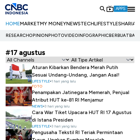
APPS
HOME
MARKET
MY MONEY
NEWS
TECH
LIFESTYLE
SHARIA
E
RESEARCH
OPINION
PHOTO
VIDEO
INFOGRAPHIC
BERBUATBAIK.
#17 agustus
Aturan Kibarkan Bendera Merah Putih
Sesuai Undang-Undang, Jangan Asal!
LIFESTYLE
1 hari yang lalu
FOTO
Penampakan Jatinegara Memerah, Penjual
Atribut HUT ke-81 RI Menjamur
NEWS
3 hari yang lalu
Cara War Tiket Upacara HUT RI 17 Agustus
di Istana Presiden
LIFESTYLE
3 hari yang lalu
Pengusaha Tekstil RI Teriak Permintaan
Turun, Ungkap Sumber Masalah