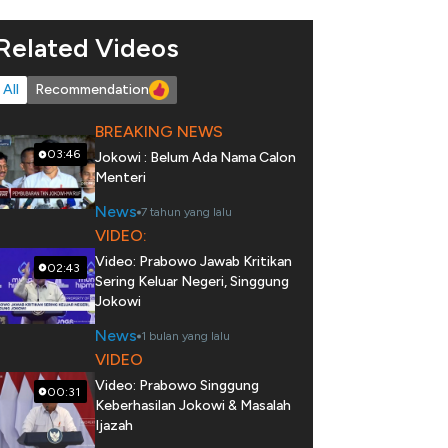
Related Videos
All
Recommendation
BREAKING NEWS
03:46
Jokowi : Belum Ada Nama Calon
Menteri
News
7 tahun yang lalu
VIDEO:
Video: Prabowo Jawab Kritikan
02:43
Sering Keluar Negeri, Singgung
Jokowi
News
1 bulan yang lalu
VIDEO
Video: Prabowo Singgung
00:31
Keberhasilan Jokowi & Masalah
Ijazah