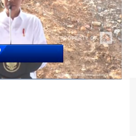
#jokowi
#presiden ri
#ibu kota nusantara
#ikn