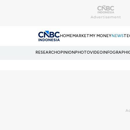
HOME
MARKET
MY MONEY
NEWS
TE
RESEARCH
OPINION
PHOTO
VIDEO
INFOGRAPHI