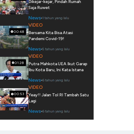
Dikejar-kejar, Pindah Rumah
Saja Ruwet
News
1 tahun yang lalu
VIDEO
00:48
Bersama Kita Bisa Atasi
Pandemi Covid-19!
News
5 tahun yang lalu
VIDEO
01:28
Putra Mahkota UEA Ikut Garap
Ibu Kota Baru, Ini Kata Istana
News
6 tahun yang lalu
VIDEO
00:53
Yeay!! Jalan Tol RI Tambah Satu
Lagi
News
6 tahun yang lalu