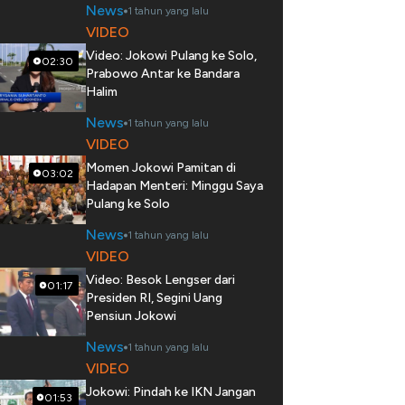
News
1 tahun yang lalu
VIDEO
Video: Jokowi Pulang ke Solo,
02:30
Prabowo Antar ke Bandara
Halim
News
1 tahun yang lalu
VIDEO
Momen Jokowi Pamitan di
03:02
Hadapan Menteri: Minggu Saya
Pulang ke Solo
News
1 tahun yang lalu
VIDEO
Video: Besok Lengser dari
01:17
Presiden RI, Segini Uang
Pensiun Jokowi
News
1 tahun yang lalu
VIDEO
Jokowi: Pindah ke IKN Jangan
01:53