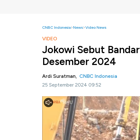
CNBC Indonesia
News
Video News
VIDEO
Jokowi Sebut Bandar
Desember 2024
Ardi Suratman,
CNBC Indonesia
25 September 2024 09:52
Nusantara,CNBC Indonesia -
Presiden Jok
Nusantara (IKN) di Kalimantan Timur bisa r
Hal ini disampaikan Jokowi saat groundbreak
pada Rabu (25/9) pagi.
Jokowi menyebut dengan landasan pacu se