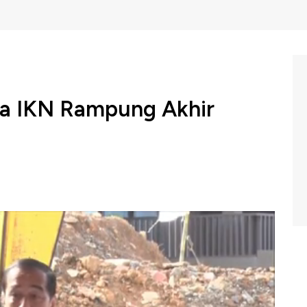
a IKN Rampung Akhir
o Widodo (Jokowi) menargetkan Bandara Ibu Kota
ampung total pada akhir Desember 2024.
ing Teras Kota IKN By Plataran di IKN, Kalimantan Timur
panjang 3.000 meter pesawat-pesawat berukuran besar