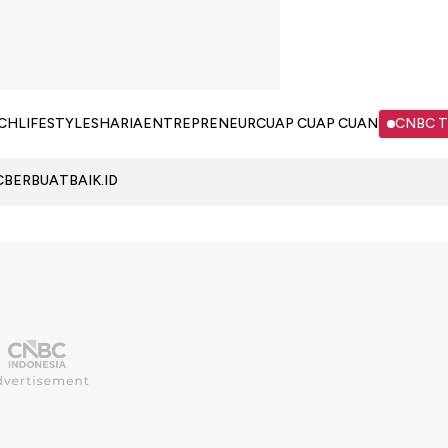
CH
LIFESTYLE
SHARIA
ENTREPRENEUR
CUAP CUAP CUAN
CNBC 
C
BERBUATBAIK.ID