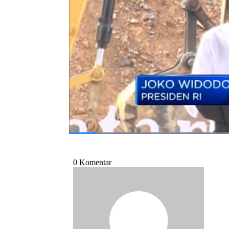
nantinya bisa mendarat di bandara IKN.
Bagikan:
#presiden joko widodo
#joko widodo
#nusantara
#bandara ikn
#bandara