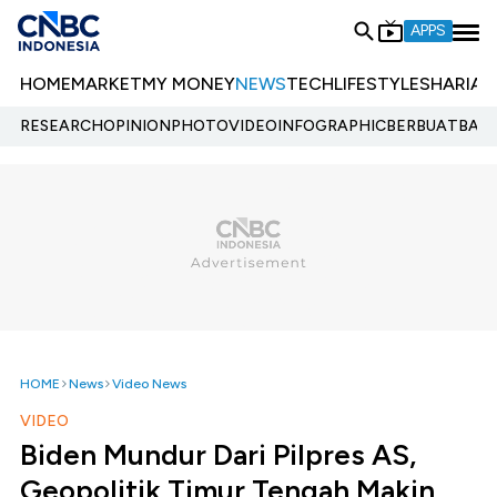
APPS
HOME
MARKET
MY MONEY
NEWS
TECH
LIFESTYLE
SHARIA
E
RESEARCH
OPINION
PHOTO
VIDEO
INFOGRAPHIC
BERBUATBAIK.
HOME
News
Video News
VIDEO
Biden Mundur Dari Pilpres AS,
Geopolitik Timur Tengah Makin