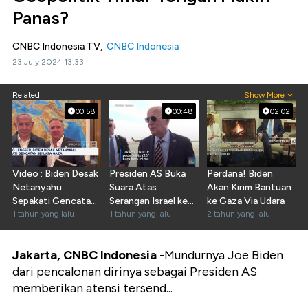
Panas?
CNBC Indonesia TV,
CNBC Indonesia
23 July 2024 13:33
Related
Show More
00:58
00:48
02:02
Video : Biden Desak
Presiden AS Buka
Perdana! Biden
Netanyahu
Suara Atas
Akan Kirim Bantuan
Sepakati Gencatan
Serangan Israel ke
ke Gaza Via Udara
Senjata Gaza
1 tahun yang lalu
Iran
1 tahun yang lalu
2 tahun yang lalu
Jakarta, CNBC Indonesia
-Mundurnya Joe Biden
dari pencalonan dirinya sebagai Presiden AS
memberikan atensi tersend...