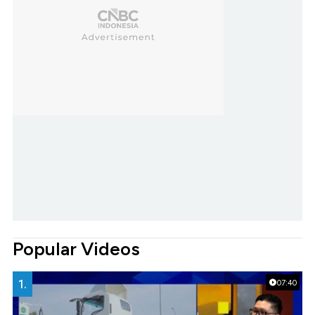
Popular Videos
1.
07:40