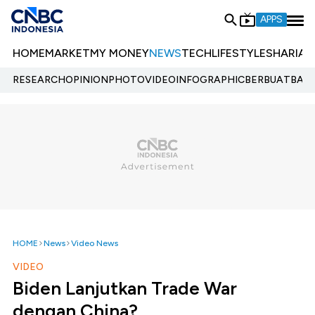
APPS
HOME
MARKET
MY MONEY
NEWS
TECH
LIFESTYLE
SHARIA
E
RESEARCH
OPINION
PHOTO
VIDEO
INFOGRAPHIC
BERBUATBAIK.
HOME
News
Video News
VIDEO
Biden Lanjutkan Trade War
dengan China?