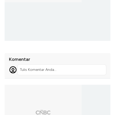
Komentar
Tulis Komentar Anda...