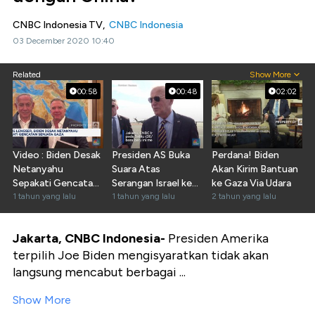
CNBC Indonesia TV,
CNBC Indonesia
03 December 2020 10:40
Related
Show More
00:58
00:48
02:02
Video : Biden Desak
Presiden AS Buka
Perdana! Biden
Netanyahu
Suara Atas
Akan Kirim Bantuan
Sepakati Gencatan
Serangan Israel ke
ke Gaza Via Udara
Senjata Gaza
1 tahun yang lalu
Iran
1 tahun yang lalu
2 tahun yang lalu
Jakarta, CNBC Indonesia-
Presiden Amerika
terpilih Joe Biden mengisyaratkan tidak akan
langsung mencabut berbagai ...
Show More