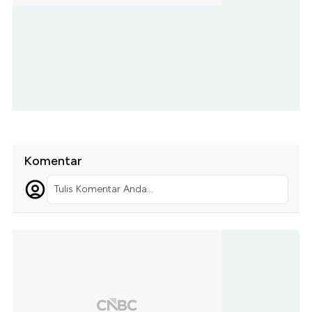
Komentar
Tulis Komentar Anda...