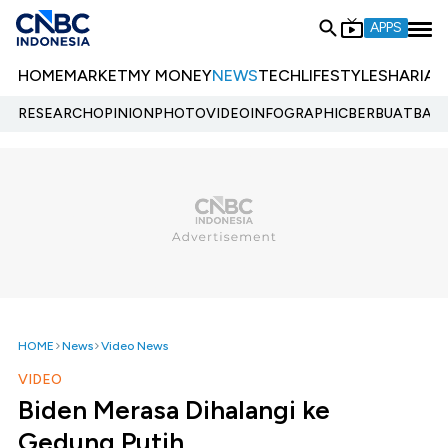
APPS
HOME
MARKET
MY MONEY
NEWS
TECH
LIFESTYLE
SHARIA
E
RESEARCH
OPINION
PHOTO
VIDEO
INFOGRAPHIC
BERBUATBAIK.
HOME
News
Video News
VIDEO
Biden Merasa Dihalangi ke
Gedung Putih