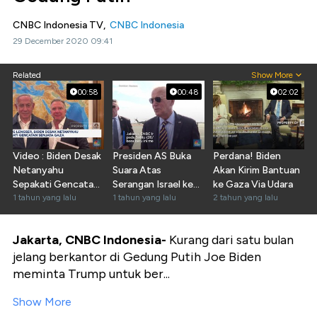
CNBC Indonesia TV,
CNBC Indonesia
29 December 2020 09:41
Related
Show More
00:58
00:48
02:02
Video : Biden Desak
Presiden AS Buka
Perdana! Biden
Netanyahu
Suara Atas
Akan Kirim Bantuan
Sepakati Gencatan
Serangan Israel ke
ke Gaza Via Udara
Senjata Gaza
1 tahun yang lalu
Iran
1 tahun yang lalu
2 tahun yang lalu
Jakarta, CNBC Indonesia-
Kurang dari satu bulan
jelang berkantor di Gedung Putih Joe Biden
meminta Trump untuk ber...
Show More