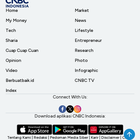
Home
Market
My Money
News
Tech
Lifestyle
Sharia
Entrepreneur
Cuap Cuap Cuan
Research
Opinion
Photo
Video
Infographic
Berbuatbaik.id
CNBC TV
Index
Connect With Us:
Download aplikasi CNBC Indonesia:
Tentang Kami
|
Redaksi
|
Pedoman Media Siber
|
Karir
|
Disclaimer
|
CNBC