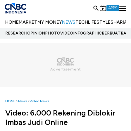
APPS
HOME
MARKET
MY MONEY
NEWS
TECH
LIFESTYLE
SHARIA
E
RESEARCH
OPINION
PHOTO
VIDEO
INFOGRAPHIC
BERBUATBAIK.
HOME
News
Video News
Video: 6.000 Rekening Diblokir
Imbas Judi Online