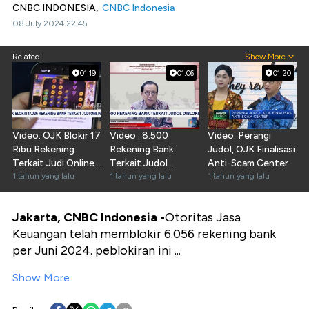
CNBC INDONESIA,
CNBC Indonesia
08 July 2024 22:45
Related
Show More
01:19
01:06
01:20
Video: OJK Blokir 17
Video : 8.500
Video: Perangi
Ribu Rekening
Rekening Bank
Judol, OJK Finalisasi
Terkait Judi Online,
Terkait Judol
Anti-Scam Center
Kamu Termasuk?
1 tahun yang lalu
Diblokir
1 tahun yang lalu
1 tahun yang lalu
Jakarta, CNBC Indonesia -
Otoritas Jasa
Keuangan telah memblokir 6.056 rekening bank
per Juni 2024. peblokiran ini ...
Show More