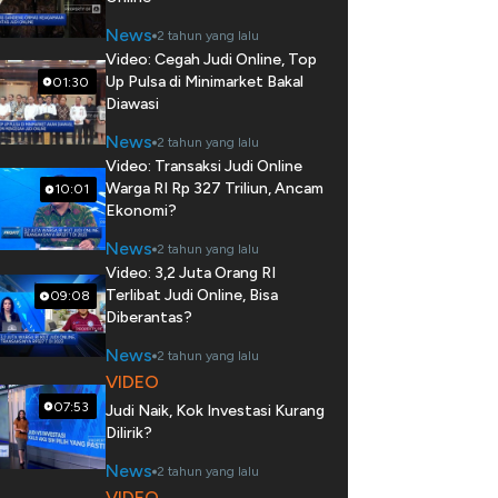
News
2 tahun yang lalu
Video: Cegah Judi Online, Top
Up Pulsa di Minimarket Bakal
01:30
Diawasi
News
2 tahun yang lalu
Video: Transaksi Judi Online
Warga RI Rp 327 Triliun, Ancam
10:01
Ekonomi?
News
2 tahun yang lalu
Video: 3,2 Juta Orang RI
Terlibat Judi Online, Bisa
09:08
Diberantas?
News
2 tahun yang lalu
VIDEO
07:53
Judi Naik, Kok Investasi Kurang
Dilirik?
News
2 tahun yang lalu
VIDEO