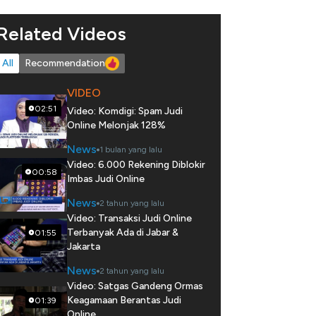
Related Videos
All
Recommendation
VIDEO
02:51
Video: Komdigi: Spam Judi
Online Melonjak 128%
News
1 bulan yang lalu
Video: 6.000 Rekening Diblokir
00:58
Imbas Judi Online
News
2 tahun yang lalu
Video: Transaksi Judi Online
Terbanyak Ada di Jabar &
01:55
Jakarta
News
2 tahun yang lalu
Video: Satgas Gandeng Ormas
Keagamaan Berantas Judi
01:39
Online