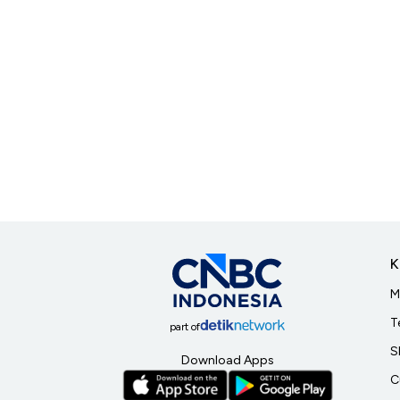
K
M
T
part of
S
Download Apps
C