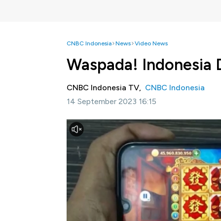
CNBC Indonesia
News
Video News
Waspada! Indonesia D
CNBC Indonesia TV,
CNBC Indonesia
14 September 2023 16:15
Jakarta, CNBC Indonesia-
Saat ini, Indone
seperti apa sebenarnya langkah yang telah 
dilakukan untuk memberantas judi online? Si
selengkapnya dalam program Legal Money,
berikut ini.
Bagikan: