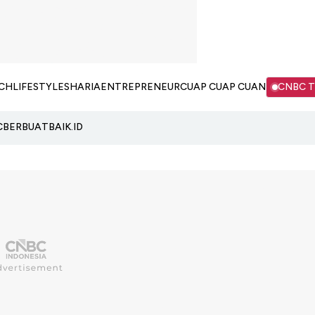
CH
LIFESTYLE
SHARIA
ENTREPRENEUR
CUAP CUAP CUAN
CNBC 
C
BERBUATBAIK.ID