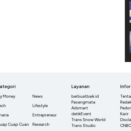
ategori
Layanan
Info
y Money
News
berbuatbaik.id
Tent
Pasangmata
Redak
ech
Lifestyle
Adsmart
Pedom
detikEvent
Karir
haria
Entrepreneur
Trans Snow World
Discl
uap Cuap Cuan
Research
Trans Studio
CNBC 