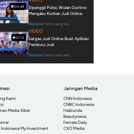
00:49
Dipanggil Polisi, Wulan Guritno
Mengaku Korban Judi Online
News
2 tahun yang lalu
VIDEO
01:13
Satgas Judi Online Buat Aplikasi
Pemburu Judi
News
2 tahun yang lalu
rmasi
Jaringan Media
ang Kami
CNN Indonesia
si
CNBC Indonesia
an Media Siber
Haibunda
Beautynesia
aimer
Female Daily
Indonesia My Investment
CXO Media