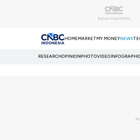
HOME
MARKET
MY MONEY
NEWS
TE
RESEARCH
OPINION
PHOTO
VIDEO
INFOGRAPHI