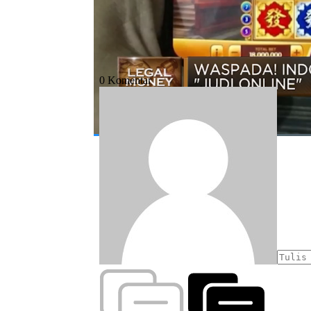
#judi online
#judi