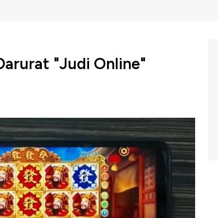
arurat "Judi Online"
sia dapat dikatakan tengah darurat judi online. Lalu
dilakukan pemerintah dan langkah apa yang masih dapat
mak liputan Jurnalis CNBC Indonesia, Shania Alatas,
 Power Lunch CNBC Indonesia (Kamis, 14/09/2023)