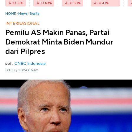
-0.12
%
-0.49
%
-0.68
%
-0.41
%
HOME
News
Berita
INTERNASIONAL
Pemilu AS Makin Panas, Partai
Demokrat Minta Biden Mundur
dari Pilpres
sef,
CNBC Indonesia
03 July 2024 06:40