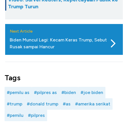
Trump Turun
Next Article
Biden Muncul Lagi: Kecam Keras Trump, Sebut
Rusak sampai Hancur
Tags
#pemilu as
#pilpres as
#biden
#joe biden
#trump
#donald trump
#as
#amerika serikat
#pemilu
#pilpres