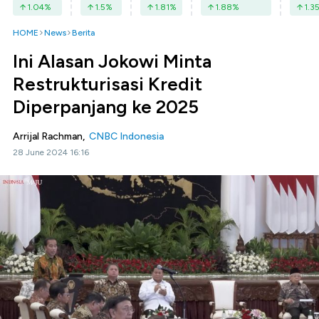
1.04
%
1.5
%
1.81
%
1.88
%
1.3
HOME
News
Berita
Ini Alasan Jokowi Minta
Restrukturisasi Kredit
Diperpanjang ke 2025
Arrijal Rachman,
CNBC Indonesia
28 June 2024 16:16