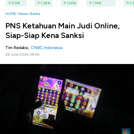
0.9
%
1.38
%
1.54
%
1.74
%
1.3
HOME
News
Berita
PNS Ketahuan Main Judi Online,
Siap-Siap Kena Sanksi
Tim Redaksi,
CNBC Indonesia
28 June 2024 06:56