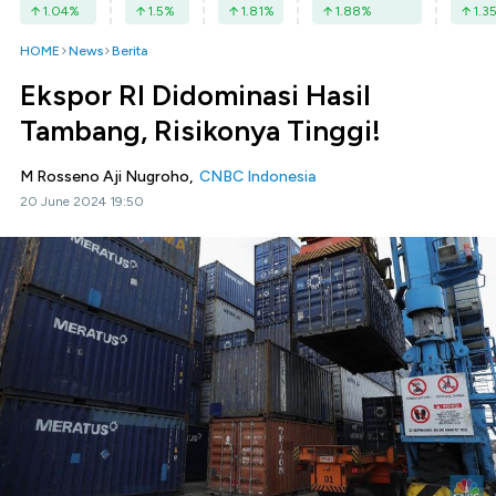
1.04
%
1.5
%
1.81
%
1.88
%
1.3
HOME
News
Berita
Ekspor RI Didominasi Hasil
Tambang, Risikonya Tinggi!
M Rosseno Aji Nugroho,
CNBC Indonesia
20 June 2024 19:50