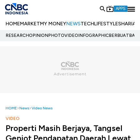
APPS
HOME
MARKET
MY MONEY
NEWS
TECH
LIFESTYLE
SHARIA
E
RESEARCH
OPINION
PHOTO
VIDEO
INFOGRAPHIC
BERBUATBAIK.
HOME
News
Video News
VIDEO
Properti Masih Berjaya, Tangsel
Genjot Pendapatan Daerah Lewat