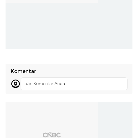
Komentar
Tulis Komentar Anda...