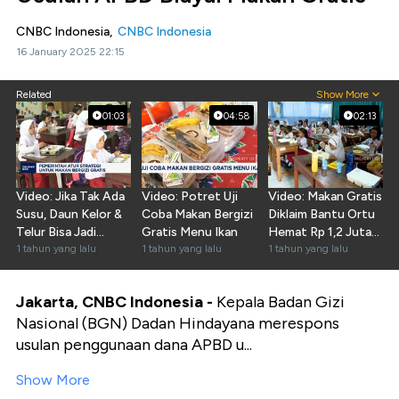
CNBC Indonesia,
CNBC Indonesia
16 January 2025 22:15
Related
Show More
01:03
04:58
02:13
Video: Jika Tak Ada
Video: Potret Uji
Video: Makan Gratis
Susu, Daun Kelor &
Coba Makan Bergizi
Diklaim Bantu Ortu
Telur Bisa Jadi
Gratis Menu Ikan
Hemat Rp 1,2 Juta
Solusi!
1 tahun yang lalu
1 tahun yang lalu
Per Bulan
1 tahun yang lalu
Jakarta, CNBC Indonesia -
Kepala Badan Gizi
Nasional (BGN) Dadan Hindayana merespons
usulan penggunaan dana APBD u...
Show More