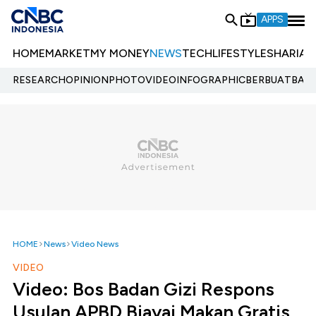
APPS
HOME
MARKET
MY MONEY
NEWS
TECH
LIFESTYLE
SHARIA
E
RESEARCH
OPINION
PHOTO
VIDEO
INFOGRAPHIC
BERBUATBAIK.
HOME
News
Video News
VIDEO
Video: Bos Badan Gizi Respons
Usulan APBD Biayai Makan Gratis