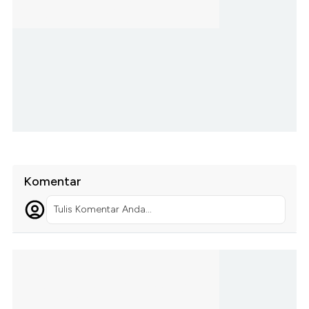
Komentar
Tulis Komentar Anda...