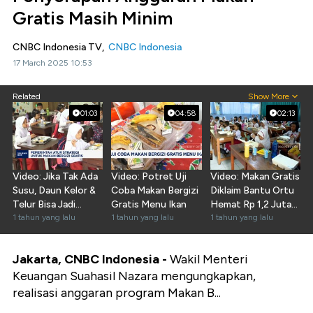
Gratis Masih Minim
CNBC Indonesia TV,
CNBC Indonesia
17 March 2025 10:53
Related
Show More
01:03
04:58
02:13
Video: Jika Tak Ada
Video: Potret Uji
Video: Makan Gratis
Susu, Daun Kelor &
Coba Makan Bergizi
Diklaim Bantu Ortu
Telur Bisa Jadi
Gratis Menu Ikan
Hemat Rp 1,2 Juta
Solusi!
1 tahun yang lalu
1 tahun yang lalu
Per Bulan
1 tahun yang lalu
Jakarta, CNBC Indonesia -
Wakil Menteri
Keuangan Suahasil Nazara mengungkapkan,
realisasi anggaran program Makan B...