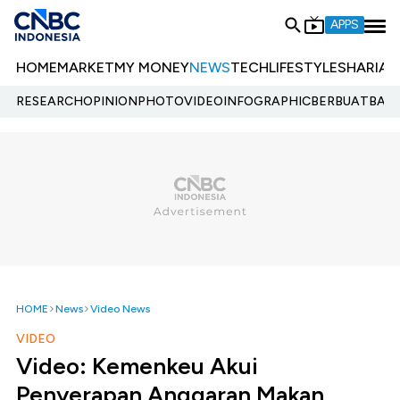
APPS
HOME
MARKET
MY MONEY
NEWS
TECH
LIFESTYLE
SHARIA
E
RESEARCH
OPINION
PHOTO
VIDEO
INFOGRAPHIC
BERBUATBAIK.
HOME
News
Video News
VIDEO
Video: Kemenkeu Akui
Penyerapan Anggaran Makan