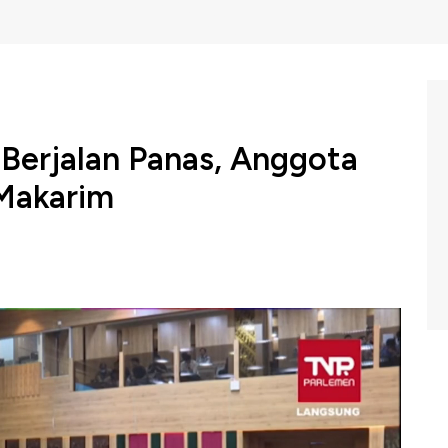
Berjalan Panas, Anggota
Makarim
tara Komisi X dan Mendikbud Ristek, Nadiem Makarim
 berlangsung memanas. Salah seorang anggota Komisi X
m Closing Bell CNBC Indonesia (Kamis, 06/06/2024)