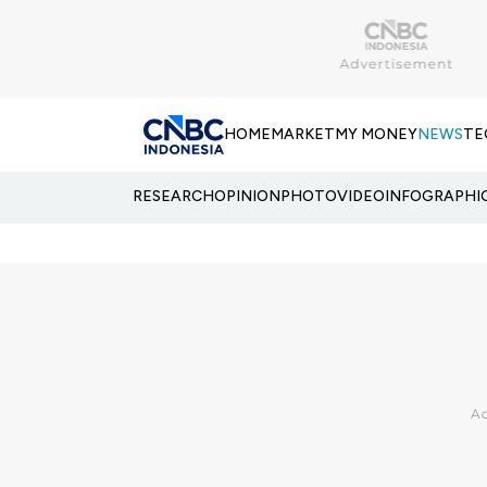
HOME
MARKET
MY MONEY
NEWS
TE
RESEARCH
OPINION
PHOTO
VIDEO
INFOGRAPHI