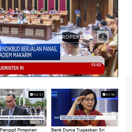
 makariem
00:51
01:18
Panggil Pimpinan
Bank Dunia Tugaskan Sri