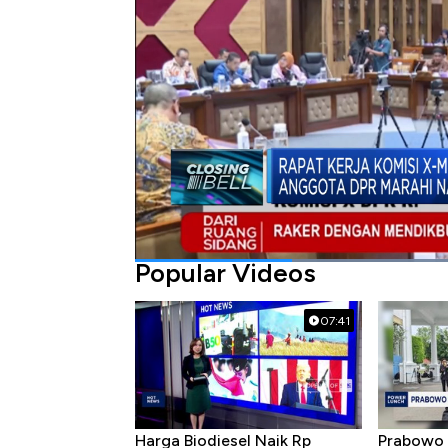
Bagikan:
#komisi x
#mendikbud ristek
#nadiem
Popular Videos
07:41
Harga Biodiesel Naik Rp
Prabowo 