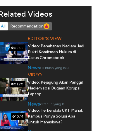
Related Videos
All
Recommendation
EDITOR'S VIEW
Video: Penahanan Nadiem Jadi
02:52
Bukti Komitmen Hukum di
Kasus Chromebook
News
11 bulan yang lalu
VIDEO
Video: Kejagung Akan Panggil
01:20
Nadiem soal Dugaan Korupsi
Laptop
News
1 tahun yang lalu
Video: Terkendala UKT Mahal,
Kampus Punya Solusi Apa
10:14
Untuk Mahasiswa?