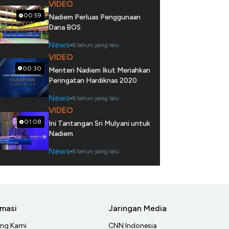
VIDEO
00:59
Nadiem Perluas Penggunaan
Dana BOS
News
6 tahun yang lalu
VIDEO
00:30
Menteri Nadiem Ikut Meriahkan
Peringatan Hardiknas 2020
News
6 tahun yang lalu
VIDEO
01:08
Ini Tantangan Sri Mulyani untuk
Nadiem
News
6 tahun yang lalu
rmasi
Jaringan Media
ang Kami
CNN Indonesia