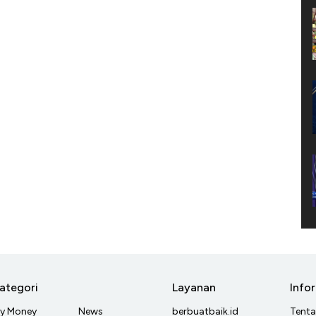
ategori
Layanan
Info
y Money
News
berbuatbaik.id
Tent