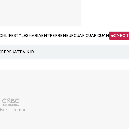
CH
LIFESTYLE
SHARIA
ENTREPRENEUR
CUAP CUAP CUAN
CNBC 
C
BERBUATBAIK.ID