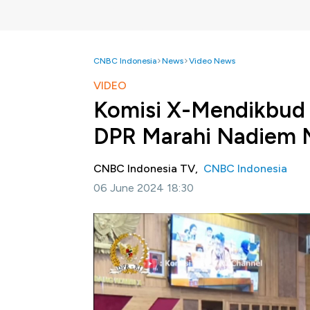
CNBC Indonesia
News
Video News
VIDEO
Komisi X-Mendikbud 
DPR Marahi Nadiem 
CNBC Indonesia TV,
CNBC Indonesia
06 June 2024 18:30
Jakarta, CNBC Indonesia
-Rapat kerja an
yang berlangsung pada Rabu 5 Juni kemarin
DPR RI bahkan sempat memarahi Nadiem.
Simak informasi selengkapnya dalam progra
berikut ini.