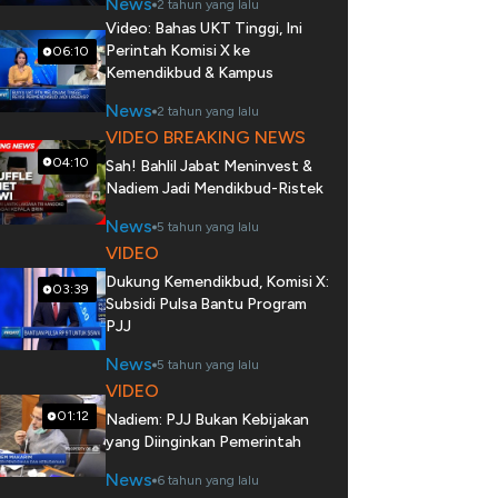
News
2 tahun yang lalu
Video: Bahas UKT Tinggi, Ini
Perintah Komisi X ke
06:10
Kemendikbud & Kampus
News
2 tahun yang lalu
VIDEO BREAKING NEWS
04:10
Sah! Bahlil Jabat Meninvest &
Nadiem Jadi Mendikbud-Ristek
News
5 tahun yang lalu
VIDEO
Dukung Kemendikbud, Komisi X:
03:39
Subsidi Pulsa Bantu Program
PJJ
News
5 tahun yang lalu
VIDEO
01:12
Nadiem: PJJ Bukan Kebijakan
yang Diinginkan Pemerintah
News
6 tahun yang lalu