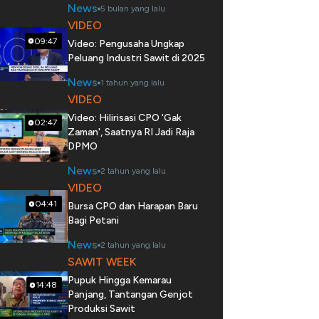
News
5 bulan yang lalu
VIDEO
09:47
Video: Pengusaha Ungkap
Peluang Industri Sawit di 2025
News
1 tahun yang lalu
VIDEO
Video: Hilirisasi CPO 'Gak
02:47
Zaman', Saatnya RI Jadi Raja
DPMO
News
2 tahun yang lalu
VIDEO
04:41
Bursa CPO dan Harapan Baru
Bagi Petani
News
2 tahun yang lalu
SAWIT WEEK
Pupuk Hingga Kemarau
14:48
Panjang, Tantangan Genjot
Produksi Sawit