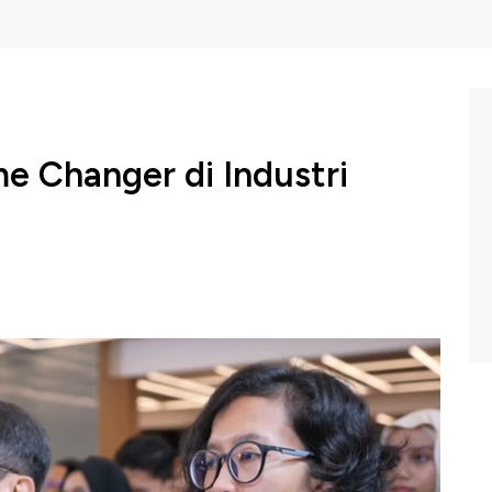
e Changer di Industri
kutif PASPI Tungkot Sipayung mengungkapkan Indonesia
 untuk kelapa sawit, baik sebagai salah satu produsen
a instrumen menjaga pasar dan meneguhkan pengaruh
risasi, mandatory biodiesel, dan pungutan ekspor.