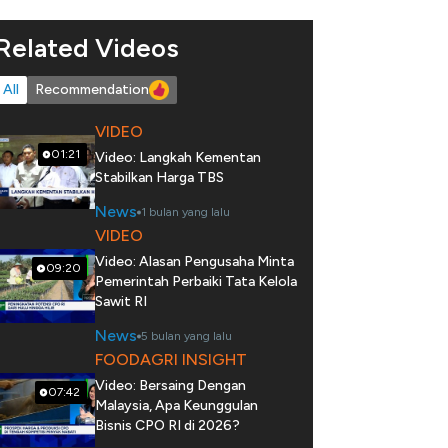
Related Videos
All
Recommendation
VIDEO
01:21
Video: Langkah Kementan
Stabilkan Harga TBS
News
1 bulan yang lalu
VIDEO
Video: Alasan Pengusaha Minta
09:20
Pemerintah Perbaiki Tata Kelola
Sawit RI
News
5 bulan yang lalu
FOODAGRI INSIGHT
Video: Bersaing Dengan
07:42
Malaysia, Apa Keunggulan
Bisnis CPO RI di 2026?