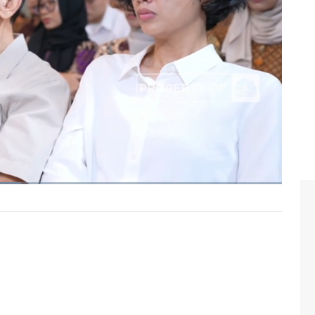
tian dunia dengan mengubahnya menjadi bahan pangan
ni biofuel dan oleokimia kompleks.
nopang neraca perdagangan tanah air dari tahun ke
40 miliar dan masih ada komponen lain yang bisa
i impor bahan bakar. Dengan begitu, total devisa yang
 50 miliar.
Indonesia, "Strategi Meningkatkan Daya Saing Kelapa
a, Kamis (6/6/2024).