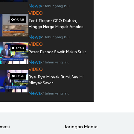
News
3 tahun yang lalu
VIDEO
05:38
Tarif Ekspor CPO Diubah,
Hingga Harga Minyak Ambles
News
5 tahun yang lalu
VIDEO
07:43
Pasar Ekspor Sawit Makin Sulit
News
7 tahun yang lalu
VIDEO
09:56
Bye-Bye Minyak Bumi, Say Hi
Minyak Sawit
News
7 tahun yang lalu
rmasi
Jaringan Media