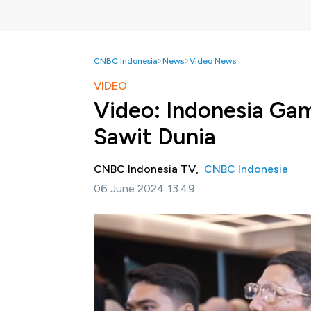
CNBC Indonesia
News
Video News
VIDEO
Video: Indonesia Gam
Sawit Dunia
CNBC Indonesia TV,
CNBC Indonesia
06 June 2024 13:49
Jakarta, CNBC Indonesia
- Direktur Ekse
menjadi 'influencer' dan game changer dunia
terbesar maupun pengaruhnya di dunia.
Dia menyebutkan sejak 2018 sudah ada tig
dunia. Ketiga instrumen tersebut adalah hili