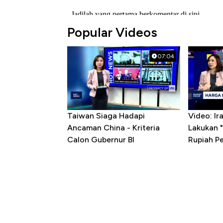
Popular Videos
07:04
Taiwan Siaga Hadapi
Video: I
Ancaman China - Kriteria
Lakukan "
Calon Gubernur BI
Rupiah P