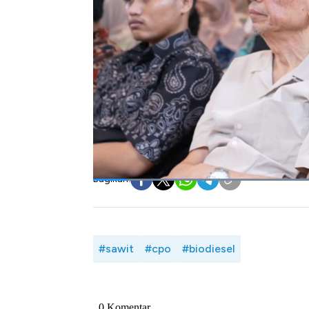
Hilirisasi menurutnya telah menarik perha
yakni minyak goreng, hingga bahan bakar yak
Dia menegaskan, ekspor sawit pun telah me
tahun. Devisa sawit menurutnya hampir US$ 
dimaksimalkan, misalnya dari devisa subtitus
bisa disumbangkan bisa mencapai hampir US$
Selengkapnya dalam Special Dialogue CNBC 
Sawit Indonesia Melalui Hilirisasi" di Jakart
Bagikan:
#sawit
#cpo
#biodiesel