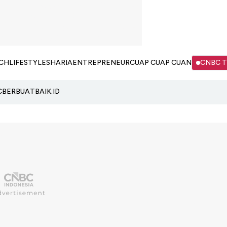
CH
LIFESTYLE
SHARIA
ENTREPRENEUR
CUAP CUAP CUAN
CNBC 
C
BERBUATBAIK.ID