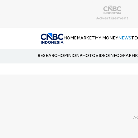
HOME
MARKET
MY MONEY
NEWS
TE
RESEARCH
OPINION
PHOTO
VIDEO
INFOGRAPHI