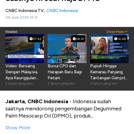
CNBC Indonesia TV,
CNBC Indonesia
06 June 2024 14:12
Related
Show More
07:42
04:41
14:48
Video: Bersaing
Bursa CPO dan
Pupuk Hingga
Dengan Malaysia,
Harapan Baru Bagi
Kemarau Panjang,
Apa Keunggulan
Petani
Tantangan Genjot
Bisnis CPO RI di
5 bulan yang lalu
2 tahun yang lalu
Produksi Sawit
3 tahun yang lalu
2026?
Jakarta, CNBC Indonesia
- Indonesia sudah
saatnya mendorong pengembangan Degummed
Palm Mesocarp Oil (DPMO), produk...
Show More