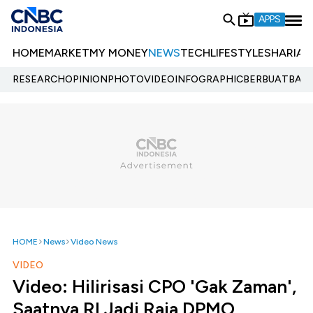
APPS
HOME
MARKET
MY MONEY
NEWS
TECH
LIFESTYLE
SHARIA
E
RESEARCH
OPINION
PHOTO
VIDEO
INFOGRAPHIC
BERBUATBAIK.
HOME
News
Video News
VIDEO
Video: Hilirisasi CPO 'Gak Zaman',
Saatnya RI Jadi Raja DPMO