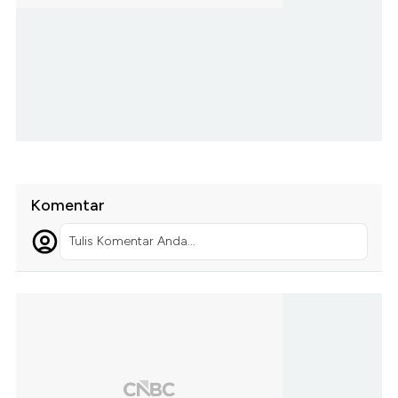
Komentar
Tulis Komentar Anda...