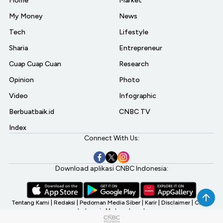
Home
Market
My Money
News
Tech
Lifestyle
Sharia
Entrepreneur
Cuap Cuap Cuan
Research
Opinion
Photo
Video
Infographic
Berbuatbaik.id
CNBC TV
Index
Connect With Us:
Download aplikasi CNBC Indonesia:
Tentang Kami
|
Redaksi
|
Pedoman Media Siber
|
Karir
|
Disclaimer
|
CNBC
Indonesia My Investment
©2026 CNBC Indonesia, A Transmedia Company