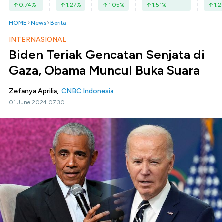
0.74
%
1.27
%
1.05
%
1.51
%
1.2
HOME
News
Berita
INTERNASIONAL
Biden Teriak Gencatan Senjata di
Gaza, Obama Muncul Buka Suara
Zefanya Aprilia,
CNBC Indonesia
01 June 2024 07:30