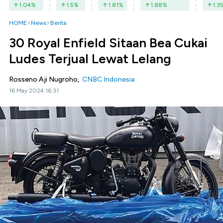
1.04
%
1.5
%
1.81
%
1.88
%
1.3
HOME
News
Berita
30 Royal Enfield Sitaan Bea Cukai
Ludes Terjual Lewat Lelang
Rosseno Aji Nugroho,
CNBC Indonesia
16 May 2024 16:31