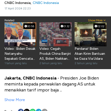
CNBC Indonesia,
CNBC Indonesia
17 April 2024 22:23
Related
Show More
00:58
01:32
02:02
Video : Biden Desak
Video: Cegah
Perdana! Biden
Netanyahu
Produk China Banjiri
Akan Kirim Bantuan
Sepakati Gencatan
AS, Biden Naikkan
ke Gaza Via Udara
Senjata Gaza
1 tahun yang lalu
Tarif 3 Kali Lipat
2 tahun yang lalu
2 tahun yang lalu
Jakarta, CNBC Indonesia
- Presiden Joe Biden
meminta kepada perwakilan dagang AS untuk
menaikkan tarif impor baja ...
Show More