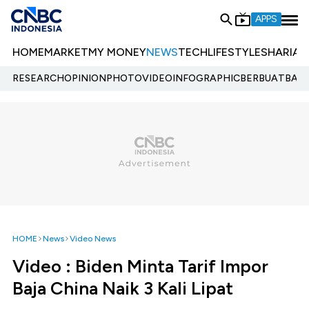
APPS
HOME
MARKET
MY MONEY
NEWS
TECH
LIFESTYLE
SHARIA
E
RESEARCH
OPINION
PHOTO
VIDEO
INFOGRAPHIC
BERBUATBAIK.
HOME
News
Video News
Video : Biden Minta Tarif Impor
Baja China Naik 3 Kali Lipat