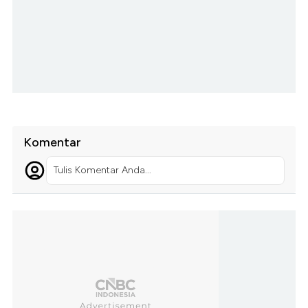
Komentar
Tulis Komentar Anda...