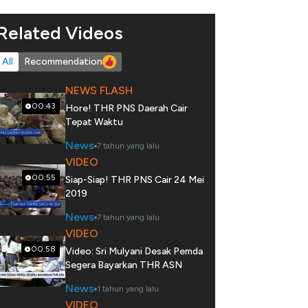
Related Videos
All
Recommendation
NEWS FLASH
00:43
Hore! THR PNS Daerah Cair
Tepat Waktu
News
7 tahun yang lalu
VIDEO
00:55
Siap-Siap! THR PNS Cair 24 Mei
2019
News
7 tahun yang lalu
VIDEO
00:58
Video: Sri Mulyani Desak Pemda
Segera Bayarkan THR ASN
News
1 tahun yang lalu
VIDEO