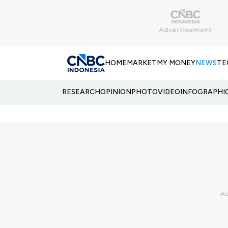
HOME
MARKET
MY MONEY
NEWS
TE
RESEARCH
OPINION
PHOTO
VIDEO
INFOGRAPHI