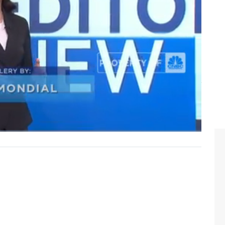
.
dan terjadi kenaikan harga pangan yang terjadi membuat
mandang dampak pembayaran THR terhadap APBN dan di
ya simak dialog Syarifah Rahma dengan Chief Economist
itor CNBC Indonesia, Khadijah Alaydrus dalam Squawk