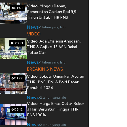
Video: Minggu Depan,
01:43
Pemerintah Cairkan Rp49,9
Triliun Untuk THR PNS
News
1 tahun yang lalu
VIDEO
Video: Ada Efisiensi Anggaan,
01:08
THR & Gaji ke-13 ASN Bakal
Tetap Cair
News
1 tahun yang lalu
BREAKING NEWS
Video: Jokowi Umumkan Aturan
01:22
THR! PNS, TNI & Polri Dapat
Penuh di 2024
News
2 tahun yang lalu
Video: Harga Emas Cetak Rekor
3 Hari Beruntun Hingga THR
06:12
PNS 100%
News
2 tahun yang lalu