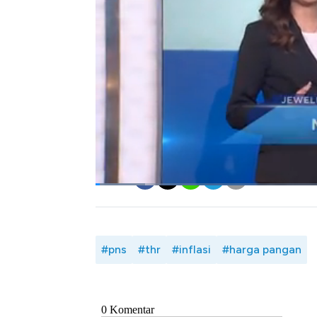
di tengah pemulihan yang masih berlangsung
Saat ekonomi sedang tidak baik-baik saja 
pekerja termasuk karyawan swasta yang
Seperti apa editorial CNBC Indonesia me
tengah kenaikan harga pangan? Selengkapn
CNBC Indonesia, Anggito Abimanyu dan Ed
Box,
CNBC
Indonesia (Jum'at, 15/03/2024)
Bagikan:
#pns
#thr
#inflasi
#harga pangan