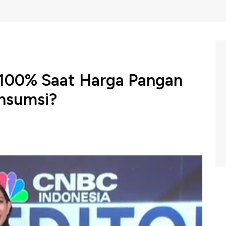
 100% Saat Harga Pangan
onsumsi?
astikan para Pegawai Negeri Sipil (PNS) dan PPPK, TNI
n Tunjangan Hari Raya (THR) tahun 2024 secara penuh
to Abimanyu menilai pembayaran THR ASN 100% sudah
ya saja yang perlu diperhatikan adalah karyawan swasta