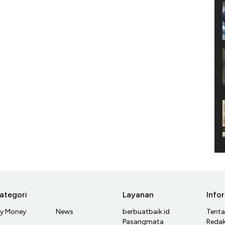
ategori
Layanan
Info
y Money
News
berbuatbaik.id
Tent
Pasangmata
Redak