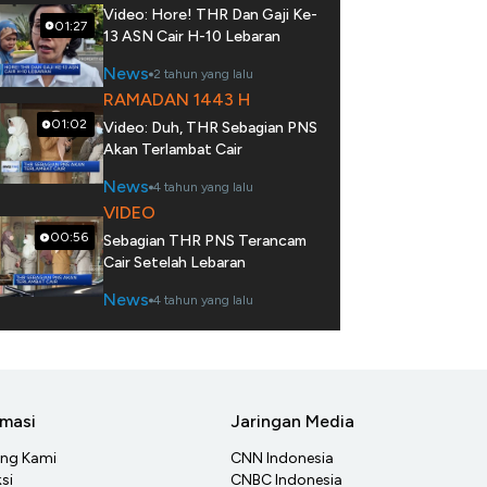
Video: Hore! THR Dan Gaji Ke-
01:27
13 ASN Cair H-10 Lebaran
News
2 tahun yang lalu
RAMADAN 1443 H
01:02
Video: Duh, THR Sebagian PNS
Akan Terlambat Cair
News
4 tahun yang lalu
VIDEO
00:56
Sebagian THR PNS Terancam
Cair Setelah Lebaran
News
4 tahun yang lalu
rmasi
Jaringan Media
ang Kami
CNN Indonesia
si
CNBC Indonesia