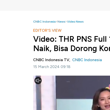
CNBC Indonesia
News
Video News
EDITOR'S VIEW
Video: THR PNS Full
Naik, Bisa Dorong K
CNBC Indonesia TV,
CNBC Indonesia
15 March 2024 09:18
Jakarta, CNBC Indonesia-
Pemerintah mem
dan Polri serta Pensiunan akan mendapatka
alias 100%.
Chief Economist CNBC Indonesia, Anggi
diekspektasikan dan masuk dalam APBN. Han