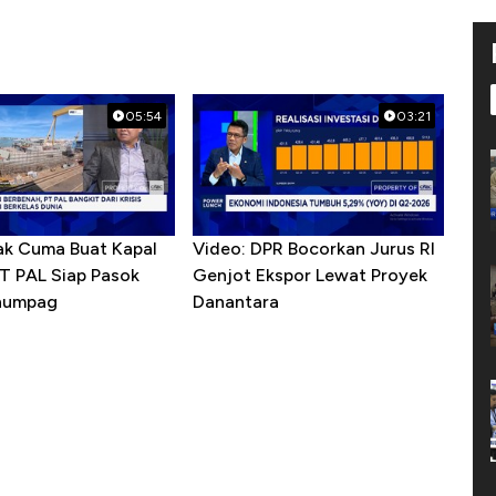
05:54
03:21
ak Cuma Buat Kapal
Video: DPR Bocorkan Jurus RI
PT PAL Siap Pasok
Genjot Ekspor Lewat Proyek
enumpag
Danantara