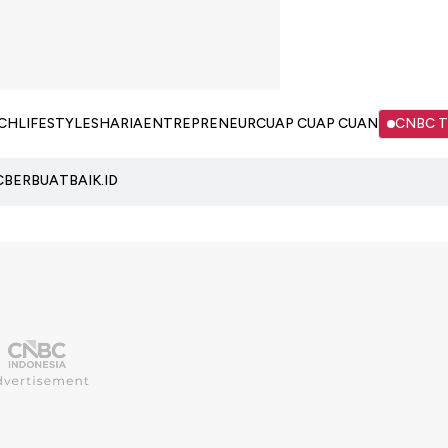
CH
LIFESTYLE
SHARIA
ENTREPRENEUR
CUAP CUAP CUAN
CNBC 
C
BERBUATBAIK.ID