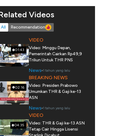
Related Videos
All
Recommendation
VIDEO
Video: Minggu Depan,
01:43
Pemerintah Cairkan Rp49,9
Triliun Untuk THR PNS
News
1 tahun yang lalu
BREAKING NEWS
Video: Presiden Prabowo
02:16
Umumkan THR & Gaji ke-13
ASN
News
1 tahun yang lalu
VIDEO
Video: THR & Gaji ke-13 ASN
04:35
Tetap Cair Hingga Lisensi
Starlink Dicabut