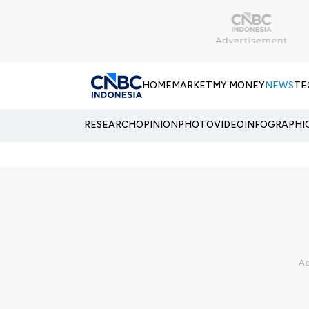
HOME
MARKET
MY MONEY
NEWS
TE
RESEARCH
OPINION
PHOTO
VIDEO
INFOGRAPHI