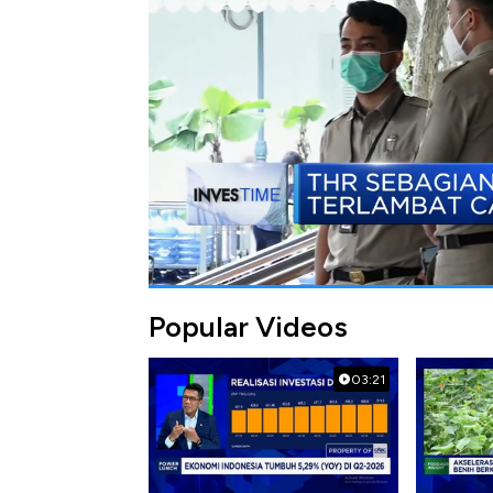
Bagikan:
#thr
#asn
#pns
Popular Videos
03:21