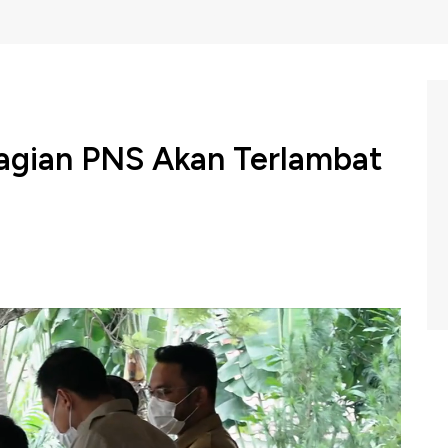
agian PNS Akan Terlambat
raya atau THR bagi sebagian Pegawai Negeri Sipil atau
airkan setelah hari Raya Idul Fitri 2022. Berdasarkan data
ana Rp 21,17 triliun untuk penyaluran THR PNS dan
m Investime di CNBC Indonesia, Senin (25/04/2022