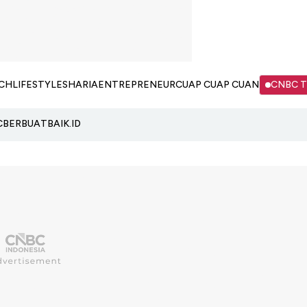
CH
LIFESTYLE
SHARIA
ENTREPRENEUR
CUAP CUAP CUAN
CNBC 
C
BERBUATBAIK.ID