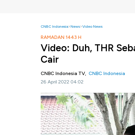
CNBC Indonesia
News
Video News
RAMADAN 1443 H
Video: Duh, THR Seb
Cair
CNBC Indonesia TV,
CNBC Indonesia
26 April 2022 04:02
J
akarta, CNBC Indonesia -
Tunjangan hari 
Aparatur Sipil Negara terancam baru akan dic
terkini pemerintah telah mencairkan total d
Pensiunan PNS.
Simak informasi selengkapnya dalam progra