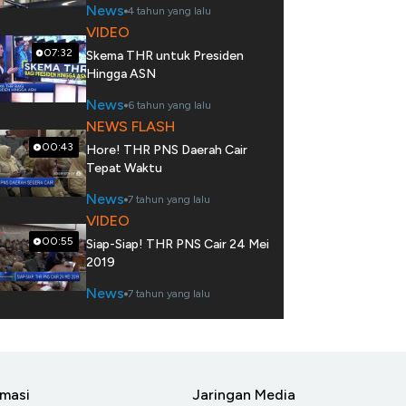
News
4 tahun yang lalu
VIDEO
07:32
Skema THR untuk Presiden
Hingga ASN
News
6 tahun yang lalu
NEWS FLASH
00:43
Hore! THR PNS Daerah Cair
Tepat Waktu
News
7 tahun yang lalu
VIDEO
00:55
Siap-Siap! THR PNS Cair 24 Mei
2019
News
7 tahun yang lalu
rmasi
Jaringan Media