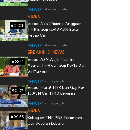
News
1 tahun yang lalu
VIDEO
Video: Ada Efisiensi Anggaan,
01:08
THR & Gaji ke-13 ASN Bakal
Tetap Cair
News
1 tahun yang lalu
BREAKING NEWS
Video: ASN Wajib Tau! Ini
09:41
Aturan THR dan Gaji Ke-13 Dari
Sri Mulyani
News
2 tahun yang lalu
Video: Hore! THR Dan Gaji Ke-
01:27
13 ASN Cair H-10 Lebaran
News
2 tahun yang lalu
VIDEO
00:56
Sebagian THR PNS Terancam
Cair Setelah Lebaran