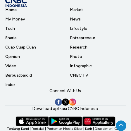
Home
Market
My Money
News
Tech
Lifestyle
Sharia
Entrepreneur
Cuap Cuap Cuan
Research
Opinion
Photo
Video
Infographic
Berbuatbaik.id
CNBC TV
Index
Connect With Us:
Download aplikasi CNBC Indonesia:
Tentang Kami
|
Redaksi
|
Pedoman Media Siber
|
Karir
|
Disclaimer
|
CNBC