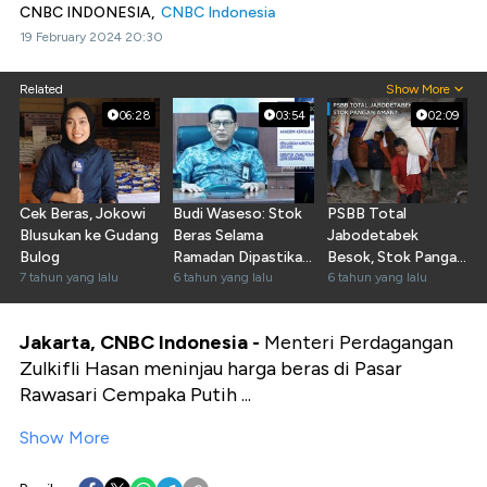
CNBC INDONESIA,
CNBC Indonesia
19 February 2024 20:30
Related
Show More
06:28
03:54
02:09
Cek Beras, Jokowi
Budi Waseso: Stok
PSBB Total
Blusukan ke Gudang
Beras Selama
Jabodetabek
Bulog
Ramadan Dipastikan
Besok, Stok Pangan
7 tahun yang lalu
Aman
6 tahun yang lalu
Aman?
6 tahun yang lalu
Jakarta, CNBC Indonesia -
Menteri Perdagangan
Zulkifli Hasan meninjau harga beras di Pasar
Rawasari Cempaka Putih ...
Show More