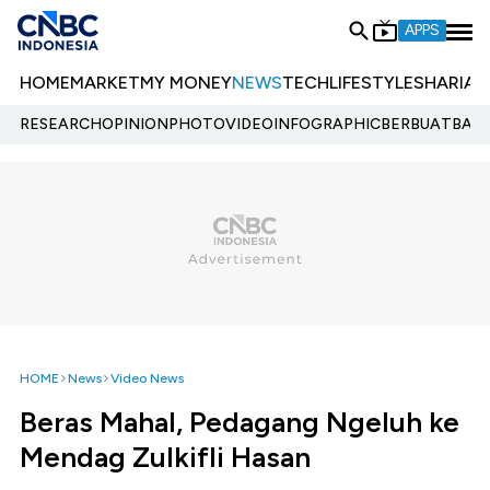
APPS
HOME
MARKET
MY MONEY
NEWS
TECH
LIFESTYLE
SHARIA
E
RESEARCH
OPINION
PHOTO
VIDEO
INFOGRAPHIC
BERBUATBAIK.
HOME
News
Video News
Beras Mahal, Pedagang Ngeluh ke
Mendag Zulkifli Hasan