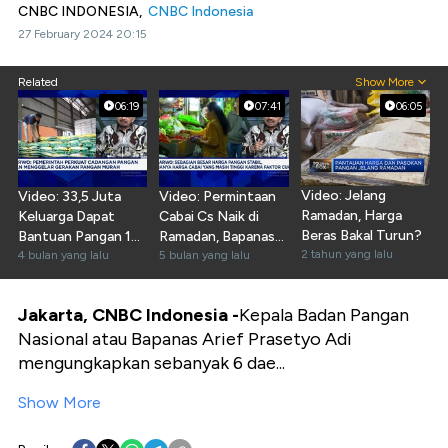
CNBC INDONESIA,
CNBC Indonesia
27 February 2024 20:15
Related
Show More
06:19
07:41
06:05
Video: Jelang
Video: 33,5 Juta
Video: Permintaan
Ramadan, Harga
Keluarga Dapat
Cabai Cs Naik di
Beras Bakal Turun?
Bantuan Pangan 10
Ramadan, Bapanas
2 tahun yang lalu
Kg Sambut Lebaran
4 bulan yang lalu
Jamin Stok Aman
5 bulan yang lalu
Jakarta, CNBC Indonesia -
Kepala Badan Pangan
Nasional atau Bapanas Arief Prasetyo Adi
mengungkapkan sebanyak 6 dae...
Show More