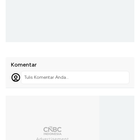
Komentar
Tulis Komentar Anda...