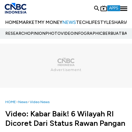
APPS
HOME
MARKET
MY MONEY
NEWS
TECH
LIFESTYLE
SHARIA
E
RESEARCH
OPINION
PHOTO
VIDEO
INFOGRAPHIC
BERBUATBAIK.
HOME
News
Video News
Video: Kabar Baik! 6 Wilayah RI
Dicoret Dari Status Rawan Pangan