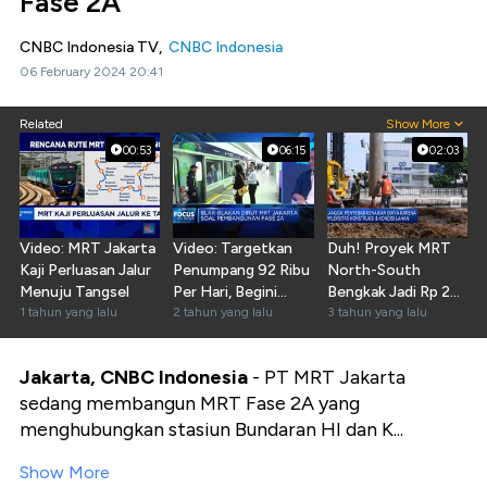
Fase 2A
CNBC Indonesia TV,
CNBC Indonesia
06 February 2024 20:41
Related
Show More
00:53
06:15
02:03
Video: MRT Jakarta
Video: Targetkan
Duh! Proyek MRT
Kaji Perluasan Jalur
Penumpang 92 Ribu
North-South
Menuju Tangsel
Per Hari, Begini
Bengkak Jadi Rp 26
1 tahun yang lalu
Strategi Bos MRT
2 tahun yang lalu
T
3 tahun yang lalu
Jakarta, CNBC Indonesia
- PT MRT Jakarta
sedang membangun MRT Fase 2A yang
menghubungkan stasiun Bundaran HI dan K...
Show More