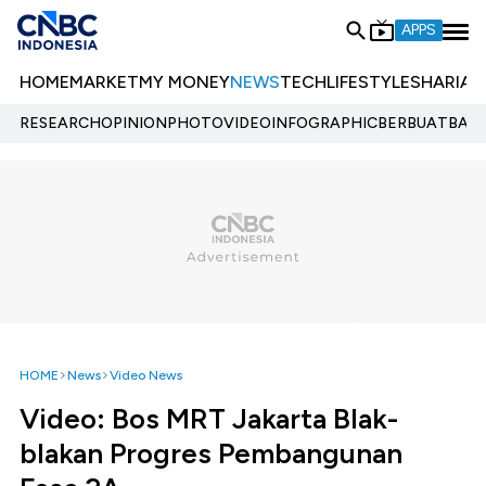
APPS
HOME
MARKET
MY MONEY
NEWS
TECH
LIFESTYLE
SHARIA
E
RESEARCH
OPINION
PHOTO
VIDEO
INFOGRAPHIC
BERBUATBAIK.
HOME
News
Video News
Video: Bos MRT Jakarta Blak-
blakan Progres Pembangunan