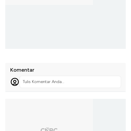
Komentar
Tulis Komentar Anda...