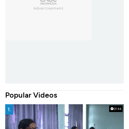
Popular Videos
1.
01:44