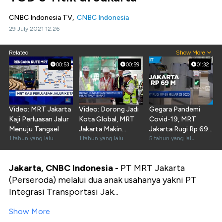
CNBC Indonesia TV,
CNBC Indonesia
29 July 2021 12:26
Related
Show More
00:53
00:59
01:32
Video: MRT Jakarta
Video: Dorong Jadi
Gegara Pandemi
Kaji Perluasan Jalur
Kota Global, MRT
Covid-19, MRT
Menuju Tangsel
Jakarta Makin
Jakarta Rugi Rp 69
1 tahun yang lalu
Panjang
1 tahun yang lalu
Miliar
5 tahun yang lalu
Jakarta, CNBC Indonesia -
PT MRT Jakarta
(Perseroda) melalui dua anak usahanya yakni PT
Integrasi Transportasi Jak...
Show More