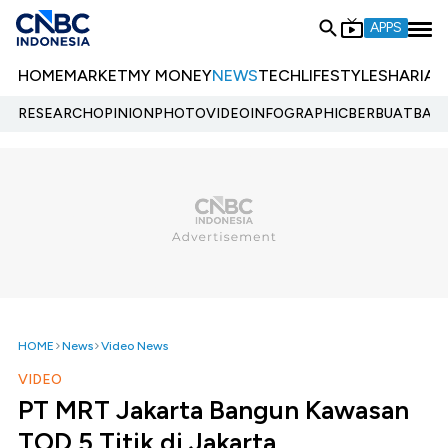
APPS
HOME
MARKET
MY MONEY
NEWS
TECH
LIFESTYLE
SHARIA
E
RESEARCH
OPINION
PHOTO
VIDEO
INFOGRAPHIC
BERBUATBAIK.
HOME
News
Video News
VIDEO
PT MRT Jakarta Bangun Kawasan
TOD 5 Titik di Jakarta