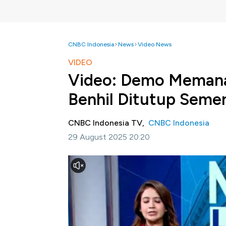
CNBC Indonesia
News
Video News
VIDEO
Video: Demo Memana
Benhil Ditutup Seme
CNBC Indonesia TV,
CNBC Indonesia
29 August 2025 20:20
Jakarta, CNBC Indonesia -
PT MRT Jakart
sementara entrance Stasiun MRT Istora Mand
penyesuaian operasional kereta.
Selengkapnyadalam program Nation Hub CN