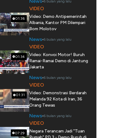
News
6 bulan yang lalu
VIDEO
Video: Demo Antipemerintah
01:36
Albania, Kantor PM Dilempari
Bom Molotov
News
6 bulan yang lalu
VIDEO
Video: Konvoi Motor! Buruh
01:34
Ramai-Ramai Demo di Jantung
Jakarta
News
6 bulan yang lalu
VIDEO
Video: Demonstrasi Berdarah
01:31
Melanda 92 Kota di Iran, 36
Orang Tewas
News
6 bulan yang lalu
VIDEO
Negara Terancam Jadi "Tuan
07:29
Rumah" PD 3 - Demo Buruh di