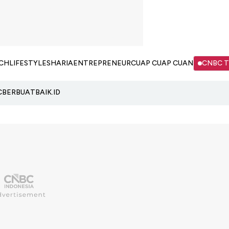
CH
LIFESTYLE
SHARIA
ENTREPRENEUR
CUAP CUAP CUAN
CNBC 
C
BERBUATBAIK.ID