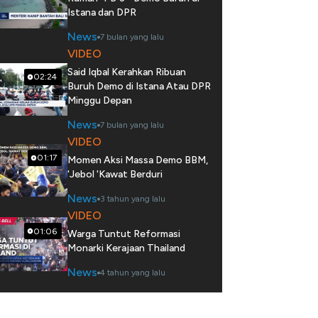
Istana dan DPR
News
7 bulan yang lalu
VIDEO
Said Iqbal Kerahkan Ribuan
02:24
Buruh Demo di Istana Atau DPR
Minggu Depan
News
7 bulan yang lalu
VIDEO
01:17
Momen Aksi Massa Demo BBM,
'Jebol 'Kawat Berduri
News
3 tahun yang lalu
VIDEO
01:06
Warga Tuntut Reformasi
Monarki Kerajaan Thailand
News
4 tahun yang lalu