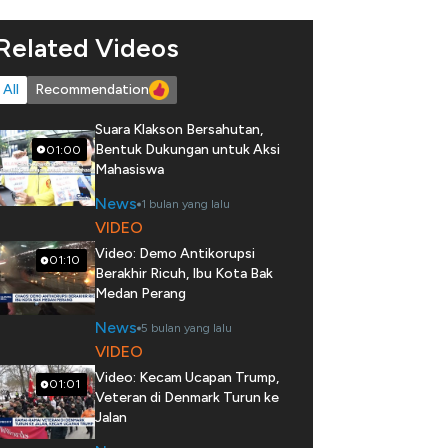
Related Videos
All
Recommendation
Suara Klakson Bersahutan,
Bentuk Dukungan untuk Aksi
01:00
Mahasiswa
News
1 bulan yang lalu
VIDEO
Video: Demo Antikorupsi
01:10
Berakhir Ricuh, Ibu Kota Bak
Medan Perang
News
5 bulan yang lalu
VIDEO
Video: Kecam Ucapan Trump,
01:01
Veteran di Denmark Turun ke
Jalan