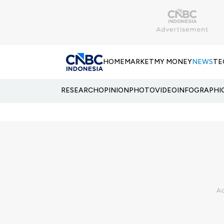
HOME
MARKET
MY MONEY
NEWS
TE
RESEARCH
OPINION
PHOTO
VIDEO
INFOGRAPHI