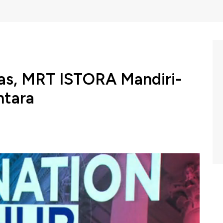
s, MRT ISTORA Mandiri-
ntara
a perseroda mengumumkan melakukan penutupan
iri dan Entrance Stasiun Bendungan hilir serta
BC Indonesia, Jumat (29/08/2025).