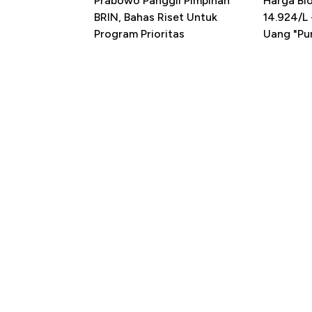
Prabowo Panggil Pimpinan
Harga Bio
BRIN, Bahas Riset Untuk
14.924/L
Program Prioritas
Uang "Pun