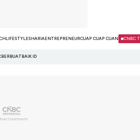
CH
LIFESTYLE
SHARIA
ENTREPRENEUR
CUAP CUAP CUAN
CNBC 
C
BERBUATBAIK.ID