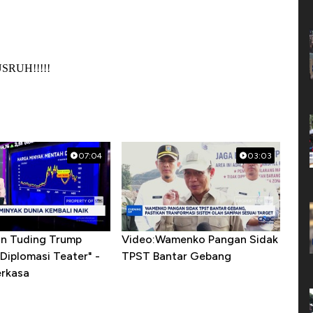
07:04
03:03
ran Tuding Trump
Video:Wamenko Pangan Sidak
Diplomasi Teater" -
TPST Bantar Gebang
erkasa