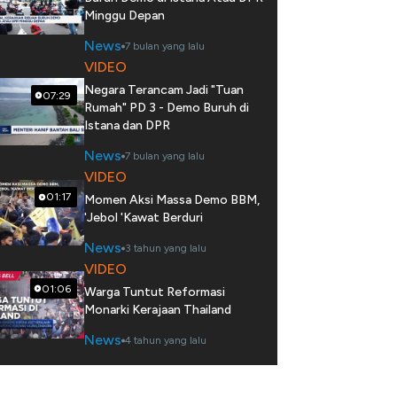
Minggu Depan
News
7 bulan yang lalu
VIDEO
Negara Terancam Jadi "Tuan
07:29
Rumah" PD 3 - Demo Buruh di
Istana dan DPR
News
7 bulan yang lalu
VIDEO
01:17
Momen Aksi Massa Demo BBM,
'Jebol 'Kawat Berduri
News
3 tahun yang lalu
VIDEO
01:06
Warga Tuntut Reformasi
Monarki Kerajaan Thailand
News
4 tahun yang lalu