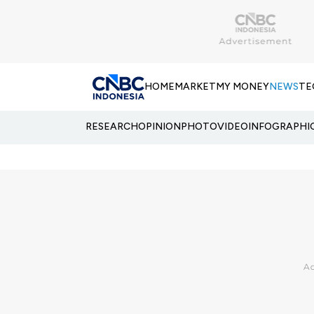
HOME
MARKET
MY MONEY
NEWS
TE
RESEARCH
OPINION
PHOTO
VIDEO
INFOGRAPHI