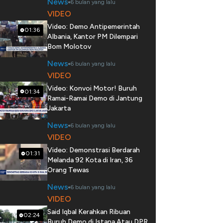
News
6 bulan yang lalu
VIDEO
Video: Demo Antipemerintah
01:36
Albania, Kantor PM Dilempari
Bom Molotov
News
6 bulan yang lalu
VIDEO
Video: Konvoi Motor! Buruh
01:34
Ramai-Ramai Demo di Jantung
Jakarta
News
6 bulan yang lalu
VIDEO
Video: Demonstrasi Berdarah
01:31
Melanda 92 Kota di Iran, 36
Orang Tewas
News
6 bulan yang lalu
VIDEO
Said Iqbal Kerahkan Ribuan
02:24
Buruh Demo di Istana Atau DPR