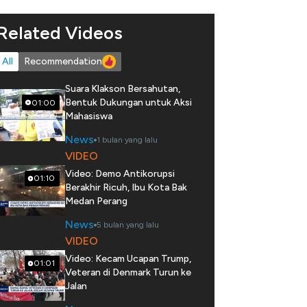
Related Videos
All
Recommendation
Suara Klakson Bersahutan,
Bentuk Dukungan untuk Aksi
01:00
Mahasiswa
News
1 bulan yang lalu
VIDEO
Video: Demo Antikorupsi
01:10
Berakhir Ricuh, Ibu Kota Bak
Medan Perang
News
5 bulan yang lalu
VIDEO
Video: Kecam Ucapan Trump,
01:01
Veteran di Denmark Turun ke
Jalan