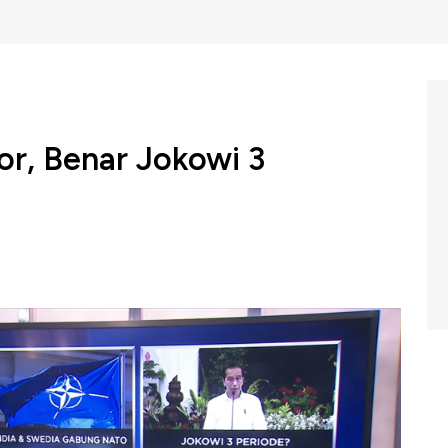
r, Benar Jokowi 3
022 demonstrasi mahasiswa terjadi di sejumlah wilayah di
emilu 2024 serta wacana perpanjangan masa jabatan
n 3 periode mencuat ke publik. Pada tahun 2019, isu
r 1945 juga sempat ramai dibicarakan masyarakat.
m Evening Up di CNBC Indonesia, Selasa (12/04/2022)