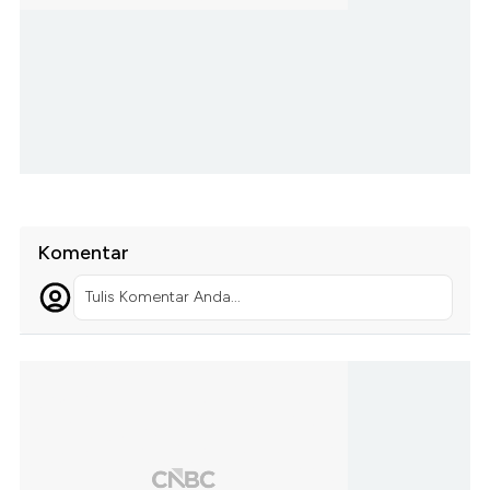
Komentar
Tulis Komentar Anda...