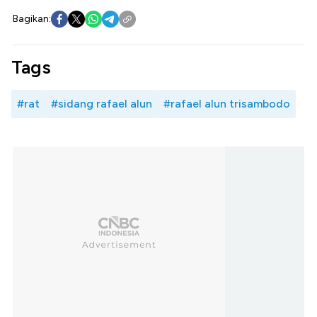
Bagikan:
Tags
#rat
#sidang rafael alun
#rafael alun trisambodo