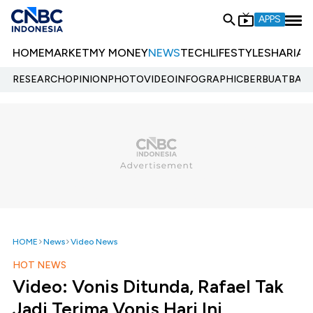
APPS
HOME
MARKET
MY MONEY
NEWS
TECH
LIFESTYLE
SHARIA
E
RESEARCH
OPINION
PHOTO
VIDEO
INFOGRAPHIC
BERBUATBAIK.
HOME
News
Video News
HOT NEWS
Video: Vonis Ditunda, Rafael Tak
Jadi Terima Vonis Hari Ini