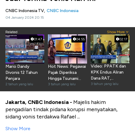
CNBC Indonesia TV,
CNBC Indonesia
04 January 2024 20:15
Related
Show More
01:47
04:55
02:17
Video: PPATK dan
Mario Dandy
Hot News: Pegawai
KPK Endus Aliran
Divonis 12 Tahun
Pajak Diperiksa
Dana RAT,
Penjara
Hingga Tsunami
Pencucian Uang?
3 tahun yang lalu
2 tahun yang lalu
Besar India
3 tahun yang lalu
Jakarta, CNBC Indonesia -
Majelis hakim
pengadilan tindak pidana korupsi menyatakan,
sidang vonis terdakwa Rafael ...
Show More