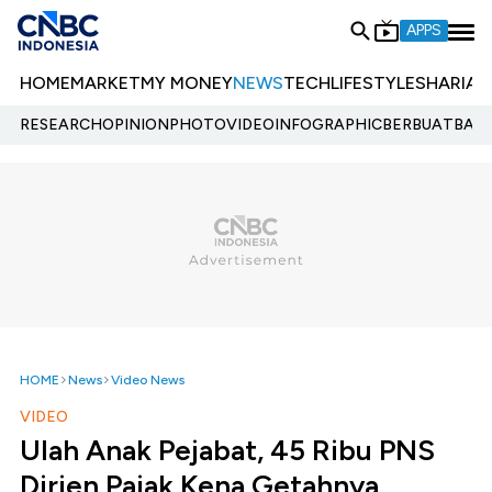
APPS
HOME
MARKET
MY MONEY
NEWS
TECH
LIFESTYLE
SHARIA
E
RESEARCH
OPINION
PHOTO
VIDEO
INFOGRAPHIC
BERBUATBAIK.
HOME
News
Video News
VIDEO
Ulah Anak Pejabat, 45 Ribu PNS
Dirjen Pajak Kena Getahnya