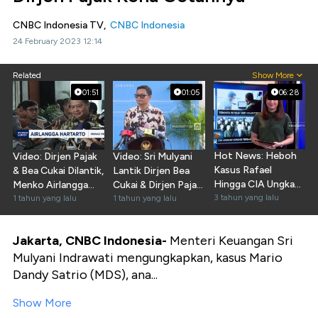
CNBC Indonesia TV,
CNBC Indonesia
24 February 2023 12:14
Related
Show More
01:51
01:05
06:28
Hot News: Heboh
Video: Dirjen Pajak
Video: Sri Mulyani
Kasus Rafael
& Bea Cukai Dilantik,
Lantik Dirjen Bea
Hingga CIA Ungkap
Menko Airlangga
Cukai & Dirjen Pajak
Kondisi Putin
3 tahun yang lalu
Buka Suara
1 tahun yang lalu
Hari Ini
1 tahun yang lalu
Jakarta, CNBC Indonesia-
Menteri Keuangan Sri
Mulyani Indrawati mengungkapkan, kasus Mario
Dandy Satrio (MDS), ana...
Show More