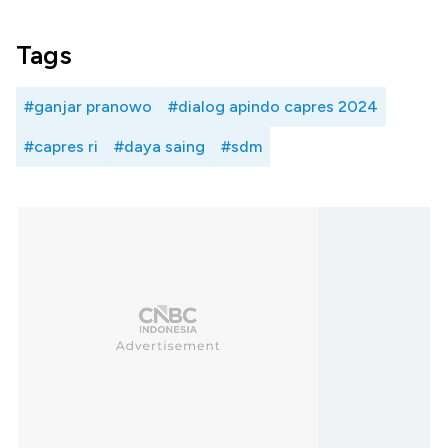
Tags
#ganjar pranowo
#dialog apindo capres 2024
#capres ri
#daya saing
#sdm