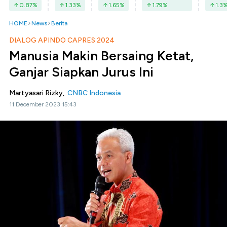
0.87
%
1.33
%
1.65
%
1.79
%
1.3
HOME
News
Berita
DIALOG APINDO CAPRES 2024
Manusia Makin Bersaing Ketat,
Ganjar Siapkan Jurus Ini
Martyasari Rizky,
CNBC Indonesia
11 December 2023 15:43