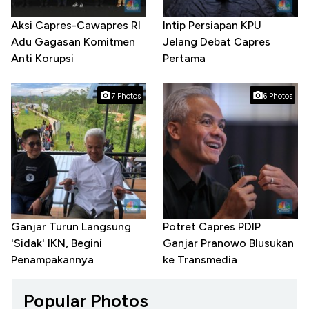
Aksi Capres-Cawapres RI
Intip Persiapan KPU
Adu Gagasan Komitmen
Jelang Debat Capres
Anti Korupsi
Pertama
7 Photos
6 Photos
Ganjar Turun Langsung
Potret Capres PDIP
'Sidak' IKN, Begini
Ganjar Pranowo Blusukan
Penampakannya
ke Transmedia
Popular Photos