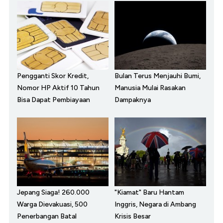
Pengganti Skor Kredit,
Bulan Terus Menjauhi Bumi,
Nomor HP Aktif 10 Tahun
Manusia Mulai Rasakan
Bisa Dapat Pembiayaan
Dampaknya
Jepang Siaga! 260.000
"Kiamat" Baru Hantam
Warga Dievakuasi, 500
Inggris, Negara di Ambang
Penerbangan Batal
Krisis Besar