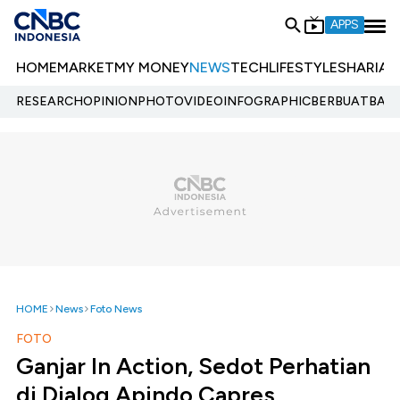
APPS
HOME
MARKET
MY MONEY
NEWS
TECH
LIFESTYLE
SHARIA
E
RESEARCH
OPINION
PHOTO
VIDEO
INFOGRAPHIC
BERBUATBAIK.
HOME
News
Foto News
FOTO
Ganjar In Action, Sedot Perhatian
di Dialog Apindo Capres