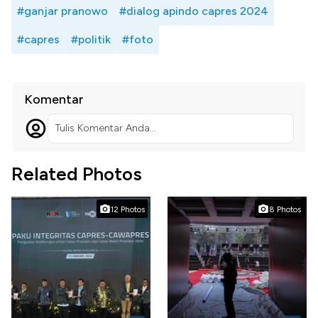
#ganjar pranowo
#dialog apindo capres 2024
#capres
#politik
#foto
Komentar
Tulis Komentar Anda...
Related Photos
12 Photos
8 Photos