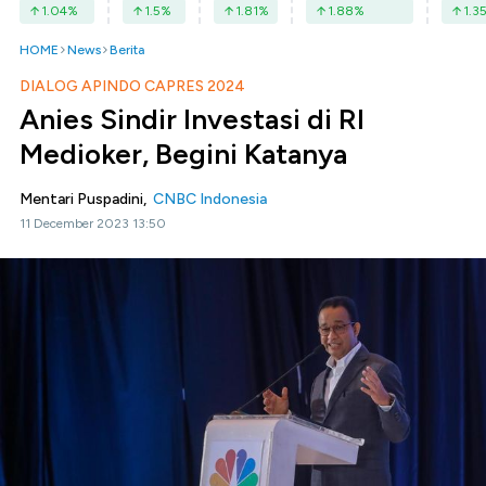
1.04
%
1.5
%
1.81
%
1.88
%
1.3
HOME
News
Berita
DIALOG APINDO CAPRES 2024
Anies Sindir Investasi di RI
Medioker, Begini Katanya
Mentari Puspadini,
CNBC Indonesia
11 December 2023 13:50