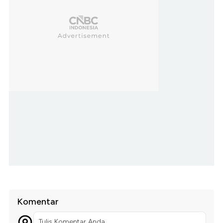
Komentar
Tulis Komentar Anda...