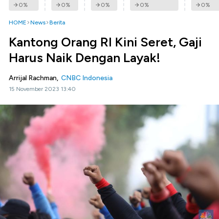
0
%
0
%
0
%
0
%
0
%
HOME
News
Berita
Kantong Orang RI Kini Seret, Gaji
Harus Naik Dengan Layak!
Arrijal Rachman,
CNBC Indonesia
15 November 2023 13:40