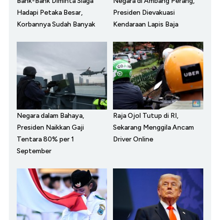
Bank-Bank Diminta Siaga
Negara di Ambang Perang,
Hadapi Petaka Besar,
Presiden Dievakuasi
Korbannya Sudah Banyak
Kendaraan Lapis Baja
Negara dalam Bahaya,
Raja Ojol Tutup di RI,
Presiden Naikkan Gaji
Sekarang Menggila Ancam
Tentara 80% per 1
Driver Online
September