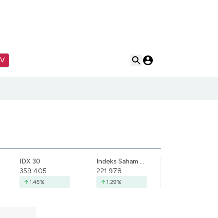
TV
IDX 30
Indeks Saham Syariah Indonesia
359.405
221.978
1.45
%
1.29
%