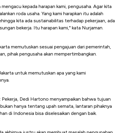
 mengacu kepada harapan kami, pengusaha. Agar kita
lankan roda usaha. Yang kami harapkan itu adalah
ingga kita ada sustainabilitas terhadap pekerjaan, ada
ungan bekerja. Itu harapan kami," kata Nurjaman.
akarta memutuskan sesuai pengajuan dari pemerintah,
aman, pihak pengusaha akan mempertimbangkan.
 Jakarta untuk memutuskan apa yang kami
pnya.
at Pekerja, Dedi Hartono menyampaikan bahwa tujuan
bukan hanya tentang upah semata, lantaran pihaknya
n di Indonesia bisa diselesaikan dengan baik.
ada akhirnya justru akan membuat masalah pengupahan