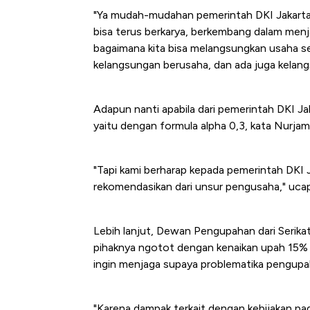
"Ya mudah-mudahan pemerintah DKI Jakarta
bisa terus berkarya, berkembang dalam menja
bagaimana kita bisa melangsungkan usaha seh
kelangsungan berusaha, dan ada juga kelangs
Adapun nanti apabila dari pemerintah DKI J
yaitu dengan formula alpha 0,3, kata Nurj
"Tapi kami berharap kepada pemerintah DKI
rekomendasikan dari unsur pengusaha," uca
Lebih lanjut, Dewan Pengupahan dari Serik
pihaknya ngotot dengan kenaikan upah 15% 
ingin menjaga supaya problematika pengupaha
"Karena dampak terkait dengan kebijakan p