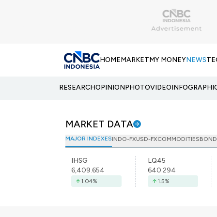
HOME
MARKET
MY MONEY
NEWS
TE
RESEARCH
OPINION
PHOTO
VIDEO
INFOGRAPHI
MARKET DATA
MAJOR INDEXES
INDO-FX
USD-FX
COMMODITIES
BOND
IHSG
LQ45
6,409.654
640.294
1.04
%
1.5
%