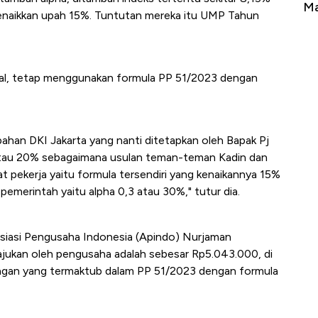
erbahaya
Mana yang Cuannya Paling Menyala?
Pe
enaikkan upah 15%. Tuntutan mereka itu UMP Tahun
nal, tetap menggunakan formula PP 51/2023 dengan
pahan DKI Jakarta yang nanti ditetapkan oleh Bapak Pj
atau 20% sebagaimana usulan teman-teman Kadin dan
t pekerja yaitu formula tersendiri yang kenaikannya 15%
emerintah yaitu alpha 0,3 atau 30%," tutur dia.
siasi Pengusaha Indonesia (Apindo) Nurjaman
jukan oleh pengusaha adalah sebesar Rp5.043.000, di
ungan yang termaktub dalam PP 51/2023 dengan formula