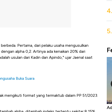
4.
5.
 berbeda. Pertama, dari pelaku usaha mengusulkan
F
dengan alpha 0,2. Artinya ada kenaikan 20% dari
dalah usulan dari Kadin dan Apindo," ujar Jaenal saat
engusaha Buka Suara
tidak mengikuti format yang termaktub dalam PP 51/2023.
Harga
Adu Panas Kinerja Emiten Minyak RI,
10
ditambah alpha, ditambah indeks tertentu sekitar 8,15%