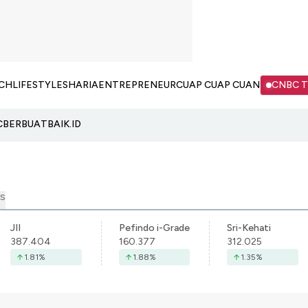
CH
LIFESTYLE
SHARIA
ENTREPRENEUR
CUAP CUAP CUAN
CNBC 
C
BERBUATBAIK.ID
S
JII
Pefindo i-Grade
Sri-Kehati
387.404
160.377
312.025
1.81
%
1.88
%
1.35
%