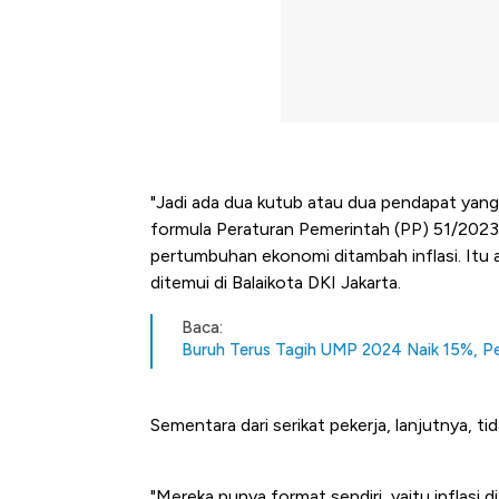
"Jadi ada dua kutub atau dua pendapat yang
formula Peraturan Pemerintah (PP) 51/2023 
pertumbuhan ekonomi ditambah inflasi. Itu a
ditemui di Balaikota DKI Jakarta.
Baca:
Buruh Terus Tagih UMP 2024 Naik 15%, P
Sementara dari serikat pekerja, lanjutnya, 
Kongo Tutup Keran Ekspor, 
"Mereka punya format sendiri, yaitu inflasi 