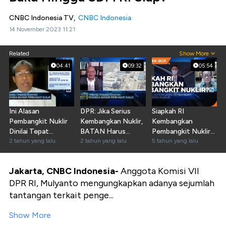
CNBC Indonesia TV,
CNBC Indonesia
14 November 2023 11:21
Related
Show More
04:41
09:32
05:54
Ini Alasan
DPR: Jika Serius
Siapkah RI
Pembangkit Nuklir
Kembangkan Nuklir,
Kembangkan
Dinilai Tepat
BATAN Harus
Pembangkit Nuklir?
Gantikan PLTU
2 tahun yang lalu
"Hidup" Lagi!
2 tahun yang lalu
Ini Kata DEN
5 tahun yang lalu
Jakarta, CNBC Indonesia-
Anggota Komisi VII
DPR RI, Mulyanto mengungkapkan adanya sejumlah
tantangan terkait penge...
Show More