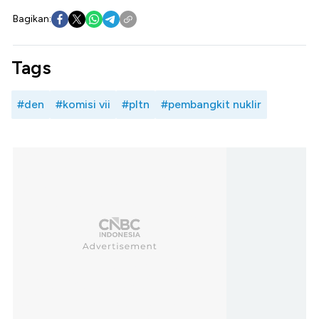
Bagikan:
Tags
#den
#komisi vii
#pltn
#pembangkit nuklir