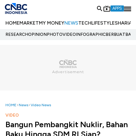
APPS
HOME
MARKET
MY MONEY
NEWS
TECH
LIFESTYLE
SHARIA
E
RESEARCH
OPINION
PHOTO
VIDEO
INFOGRAPHIC
BERBUATBAIK.
HOME
News
Video News
VIDEO
Bangun Pembangkit Nuklir, Bahan
Baku Hingga SDM RI Siap?