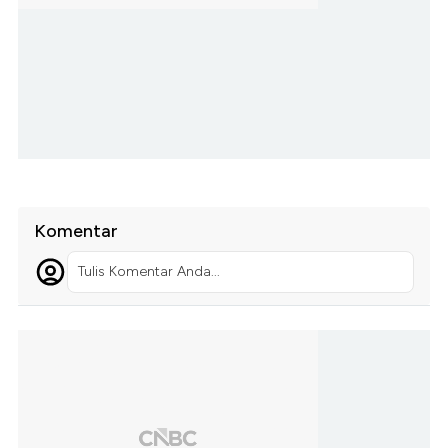
Komentar
Tulis Komentar Anda...